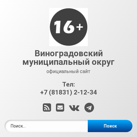
Перейти
к
содержимому
Виноградовский
муниципальный округ
официальный сайт
Тел:
+7 (81831) 2-12-34
RSS
E-mail
ВКонтакте
Telegram
Найти: