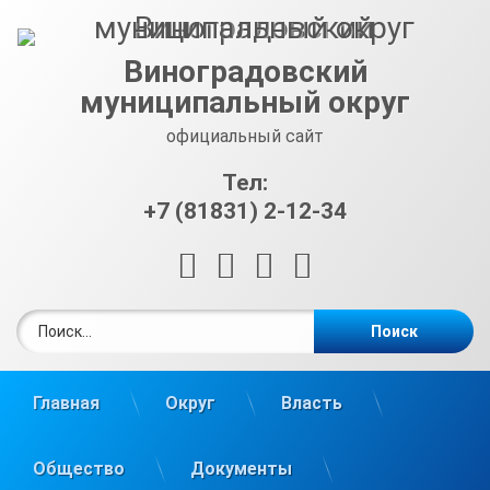
Перейти
к
содержимому
Виноградовский
муниципальный округ
официальный сайт
Тел:
+7 (81831) 2-12-34
RSS
E-mail
ВКонтакте
Telegram
Найти:
Главная
Округ
Власть
Общество
Документы