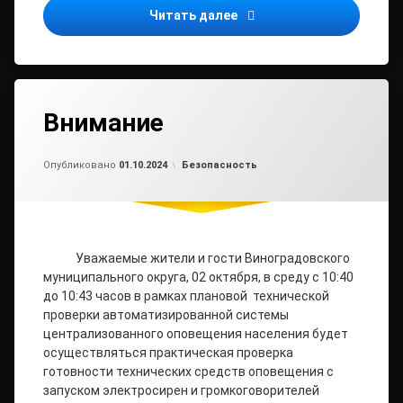
Месячник безопасности и
Читать далее
Внимание
Обновлено на
от
admin2
01.10.2024
Рубрики:
Опубликовано
01.10.2024
Безопасность
Уважаемые жители и гости Виноградовского
муниципального округа, 02 октября, в среду с 10:40
до 10:43 часов в рамках плановой технической
проверки автоматизированной системы
централизованного оповещения населения будет
осуществляться практическая проверка
готовности технических средств оповещения с
запуском электросирен и громкоговорителей