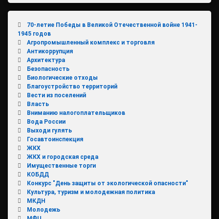
70-летие Победы в Великой Отечественной войне 1941-
1945 годов
Агропромышленный комплекс и торговля
Антикоррупция
Архитектура
Безопасность
Биологические отходы
Благоустройство территорий
Вести из поселений
Власть
Вниманию налогоплательщиков
Вода России
Выходи гулять
Госавтоинспекция
ЖКХ
ЖКХ и городская среда
Имущественные торги
КОБДД
Конкурс "День защиты от экологической опасности"
Культура, туризм и молодежная политика
МКДН
Молодежь
МФЦ