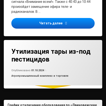
сигнала «Внимание всем!». Также с 40:43 до 10:44
произойдет замещение эфира теле- и
радиоканалов. В …
Внимание
Читать далее
Утилизация тары из-под
пестицидов
Обновлено на
от
admin2
01.10.2024
Опубликовано
01.10.2024
Рубрики:
Агропромышленный комплекс и торговля
График отключения оборудования по «Двиноважские