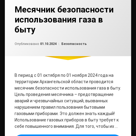
Месячник безопасности
использования газа в
быту
Обновлено на
от
admin2
01.10.2024
Рубрики:
Опубликовано
01.10.2024
Безопасность
В период с 01 октября по 01 ноября 2024 года на
территории Архангельской области проводится
месячник безопасности использования газа в быту.
Цель проведения месячника – предотвращение
аварий и чрезвычайных ситуаций, вызванных
нарушением правил пользования бытовыми
газовыми приборами. Это должен знать каждый!
Использование газовых приборов в быту требует к
себе повышенного внимания. Для того, чтобы их …