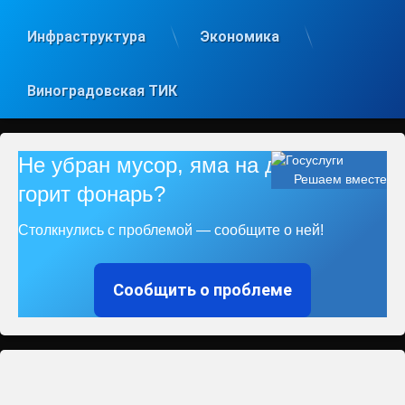
Инфраструктура
Экономика
Виноградовская ТИК
Не убран мусор, яма на дороге, не
Решаем вместе
горит фонарь?
Столкнулись с проблемой — сообщите о ней!
Сообщить о проблеме