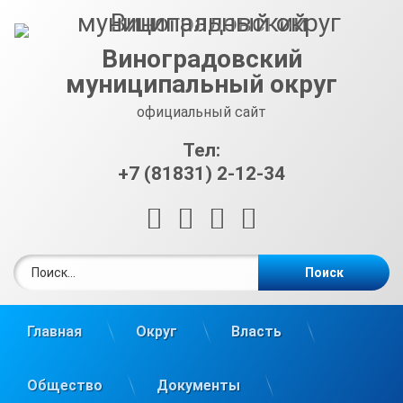
Перейти
к
содержимому
Виноградовский
муниципальный округ
официальный сайт
Тел:
+7 (81831) 2-12-34
RSS
E-mail
ВКонтакте
Telegram
Найти:
Главная
Округ
Власть
Общество
Документы