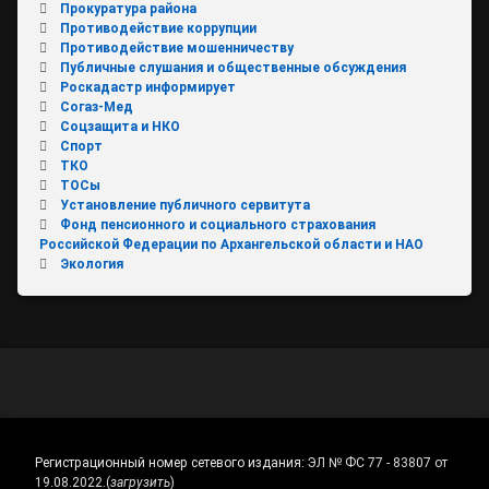
Прокуратура района
Противодействие коррупции
Противодействие мошенничеству
Публичные слушания и общественные обсуждения
Роскадастр информирует
Согаз-Мед
Соцзащита и НКО
Спорт
ТКО
ТОСы
Установление публичного сервитута
Фонд пенсионного и социального страхования
Российской Федерации по Архангельской области и НАО
Экология
Регистрационный номер сетевого издания:
ЭЛ № ФС 77 - 83807 от
19.08.2022.
(
загрузить
)