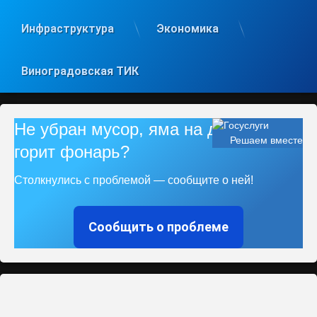
Инфраструктура
Экономика
Виноградовская ТИК
Не убран мусор, яма на дороге, не
Решаем вместе
горит фонарь?
Столкнулись с проблемой — сообщите о ней!
Сообщить о проблеме