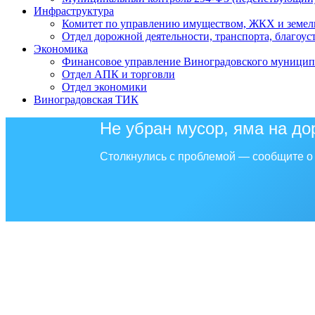
Инфраструктура
Комитет по управлению имуществом, ЖКХ и земел
Отдел дорожной деятельности, транспорта, благоус
Экономика
Финансовое управление Виноградовского муницип
Отдел АПК и торговли
Отдел экономики
Виноградовская ТИК
Не убран мусор, яма на до
Столкнулись с проблемой — сообщите о 