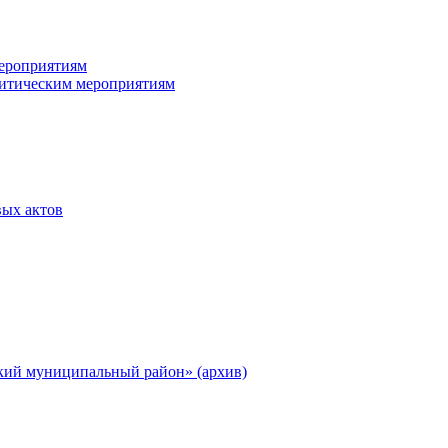
ероприятиям
итическим мероприятиям
ых актов
ий муниципальный район» (архив)