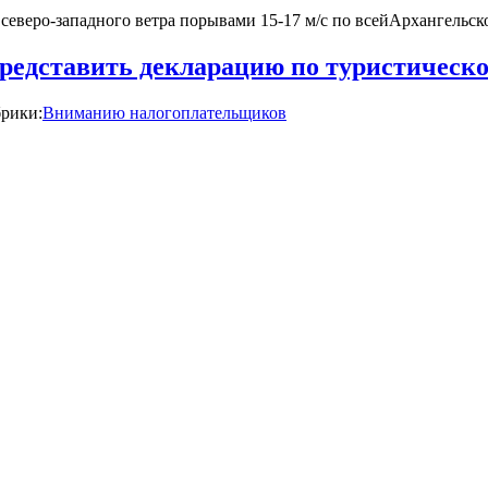
еро-западного ветра порывами 15-17 м/с по всейАрхангельской
представить декларацию по туристическ
рики:
Вниманию налогоплательщиков