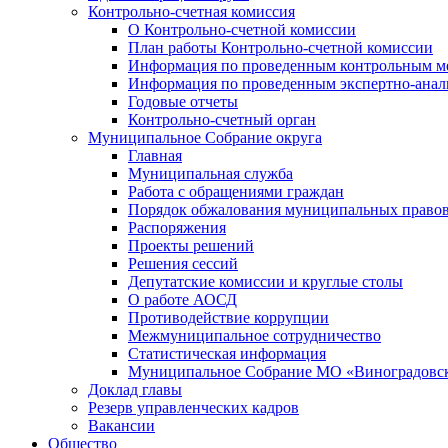
Контрольно-счетная комиссия
О Контрольно-счетной комиссии
План работы Контрольно-счетной комиссии
Информация по проведенным контрольным м
Информация по проведенным экспертно-анал
Годовые отчеты
Контрольно-счетный орган
Муниципальное Собрание округа
Главная
Муниципальная служба
Работа с обращениями граждан
Порядок обжалования муниципальных правов
Распоряжения
Проекты решений
Решения сессий
Депутатские комиссии и круглые столы
О работе АОСД
Противодействие коррупции
Межмуниципальное сотрудничество
Статистическая информация
Муниципальное Собрание МО «Виноградовск
Доклад главы
Резерв управленческих кадров
Вакансии
Общество