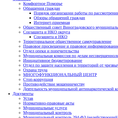
Комфортное Поморье
Обращения граждан
Порядок организации работы по рассмотрени
Обзоры обращений граждан
Интернет-приемная
Общественный совет Виноградовского муниципаль
Соцзащита и НКО округа
Соцзащита и НКО
Территориальное общественное самоуправление
Правовое просвещение и правовое информировани
Отдел опеки и попечительства
Муниципальная комиссия по делам несовершенноле
Инициативное бюджетирование
Отдел по защите населения и территорий от чрезв
Охрана труда
МНОГОФУНКЦИОНАЛЬНЫЙ ЦЕНТР
Стоп-коррупция
Противодействие мошенничеству
Деятельность муниципальной антинаркотической к
Документы
Устав
Нормативно-правовые акты
Муниципальные услуги
Муниципальный контроль
Муниципальный контроль 294-ФЗ (недействующий