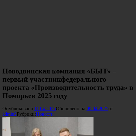
Новодвинская компания «БЫТ» –
первый участникфедерального
проекта «Производительность труда» в
Поморьев 2025 году
Опубликовано
11.04.2025
Обновлено на
09.04.2025
от
admin2
Рубрики:
Новости