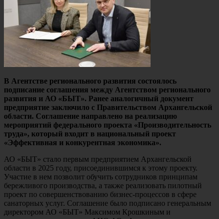
В Агентстве регионального развития состоялось
подписание соглашения между Агентством регионального
развития и АО «БЫТ». Ранее аналогичный документ
предприятие заключило с Правительством Архангельской
области. Соглашение направлено на реализацию
мероприятий федерального проекта «Производительность
труда», который входит в национальный проект
«Эффективная и конкурентная экономика».
АО «БЫТ» стало первым предприятием Архангельской
области в 2025 году, присоединившимся к этому проекту.
Участие в нем позволит обучить сотрудников принципам
бережливого производства, а также реализовать пилотный
проект по совершенствованию бизнес-процессов в сфере
санаторных услуг. Соглашение было подписано генеральным
директором АО «БЫТ» Максимом Крошкиным и