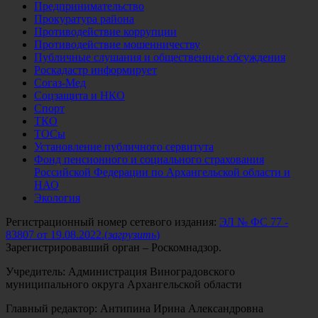
Предпринимательство
Прокуратура района
Противодействие коррупции
Противодействие мошенничеству
Публичные слушания и общественные обсуждения
Роскадастр информирует
Согаз-Мед
Соцзащита и НКО
Спорт
ТКО
ТОСы
Установление публичного сервитута
Фонд пенсионного и социального страхования
Российской Федерации по Архангельской области и
НАО
Экология
Регистрационный номер сетевого издания:
ЭЛ № ФС 77 -
83807 от 19.08.2022.
(
загрузить
)
Зарегистрировавший орган – Роскомнадзор.
Учредитель: Администрация Виноградовского
муниципального округа Архангельской области
Главный редактор: Антипина Ирина Александровна