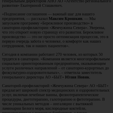
генеральным директором АНО АО «Агентство регионального
развития» Екатериной Сташкевич.
«Подписание соглашения — важный шаг для нашего
предприятия, — рассказал
Максим Крошкин
. — Мы
запускаем программу «Бережливое производство» в
санатории-профилактории «Жемчужина Севера». Уверены,
что это откроет новую страницу его развития. Бережливое
производство — это не просто оптимизация процессов, это в
первую очередь забота о человеке, о комфорте как наших
сотрудников, так и наших пациентов».
Сегодня в компании работают 270 человек, из которых 50
трудятся в санатории. «Компания является многопрофильным
социально ориентированным предприятием, оказывающим
услуги различных направлений – от санаторно-курортных до
физкультурно-оздоровительных», – отметила заместитель
генерального директора АО «БЫТ»
Юлия Новик
.
Санаторий-профилакторий «Жемчужина Севера» АО «БЫТ»
предлагает широкий спектр медицинских и оздоровительных
услуг, включая лечебные ванны, физиотерапевтические
процедуры, диетотерапию, галотерапию и фитотерапию. В
числе уникальных методов – ингаляции с вытяжкой
ламинарии Белого моря, кислородные коктейли,
приготовленные с помощью барботеров, а также