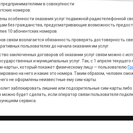
предпринимателями в совокупности
нтских номеров.
ены особенности оказания услуг подвижной радиотелефонной св
цам без гражданства, предусматривающие возможность предост
лее 10 абонентских номеров.
ров связи возлагается обязанность проверять достоверность св
оративных пользователях до начала оказания им услуг.
ство заключенных договоров об оказании услуг связи можно с ис
осударственных и муниципальных услуг. Так, с 1 апреля текущего 
им-карты», который покажет физическому лицу — пользователю
Го
ировано на него и какие это номера. Таким образом, человек см
 него не оформлены неизвестные ему сим-карты.
волит заблокировать лишние или подозрительные сим-карты либо
 можно будет сделать, если оператор связи пользователя подкл
ункциям сервиса.