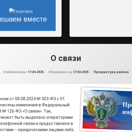
ешаем вместе
О связи
от
admin2
Рубрики:
Опубликовано
17.04.2025
Обновлено на
17.04.2025
Прокуратура района
ом от 08.08.2024 № 303-ФЗ с 01
 внесены изменения в Федеральный
3 № 126-ФЗ «О связи». Так,
 может быть выделено операторами
елефонной связи и предоставлено в
ентами – юридическими лицами либо