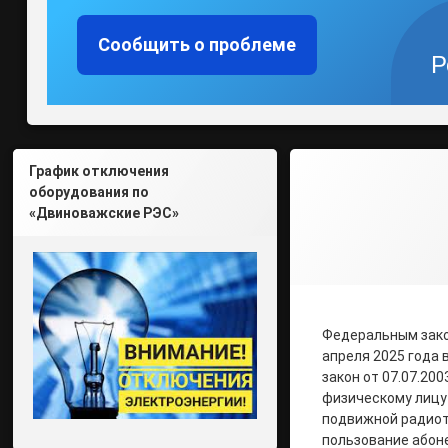
Сообщить о проблеме
Р
График отключения
оборудования по
«Двиноважские РЭС»
Федеральным закон
апреля 2025 года
закон от 07.07.200
физическому лицу
подвижной радиот
пользование абон