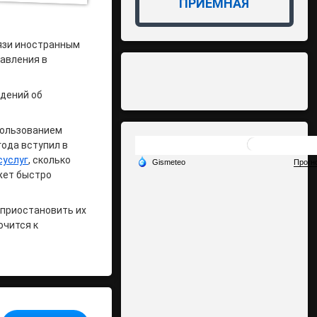
ПРИЁМНАЯ
язи иностранным
авления в
едений об
пользованием
года вступил в
суслуг
, сколько
ожет быстро
 приостановить их
ючится к