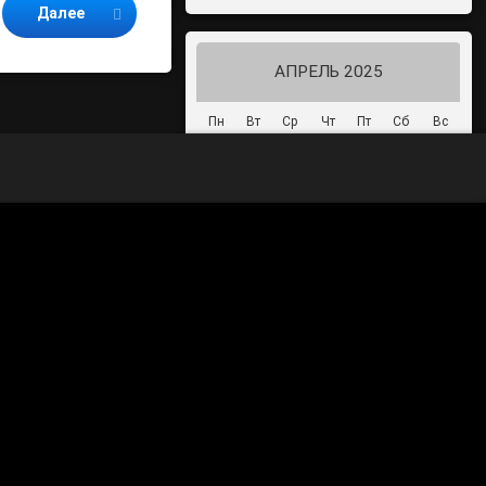
Далее
АПРЕЛЬ 2025
Пн
Вт
Ср
Чт
Пт
Сб
Вс
1
2
3
4
5
6
7
8
9
10
11
12
13
14
15
16
17
18
19
20
21
22
23
24
25
26
27
28
29
30
« Мар
Май »
70-летие Победы в Великой
Отечественной войне 1941-1945
годов