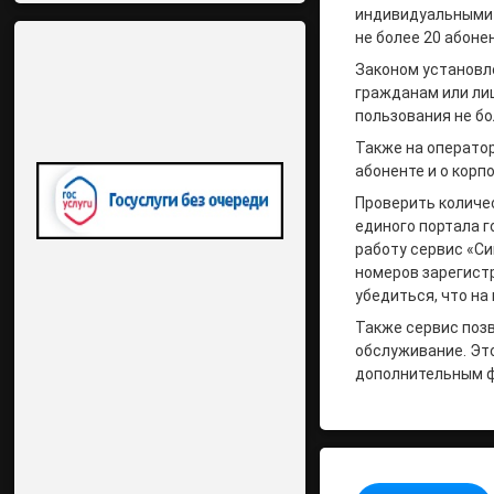
индивидуальными 
не более 20 абоне
Законом установл
гражданам или ли
пользования не бо
Также на операто
абоненте и о корп
Проверить количе
единого портала г
работу сервис «С
номеров зарегистр
убедиться, что на
Также сервис поз
обслуживание. Это
дополнительным ф