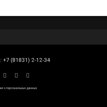
итать
л:
+7 (81831) 2-12-34
S
E-mail
ВКонтакте
Telegram
ия о персональных данных