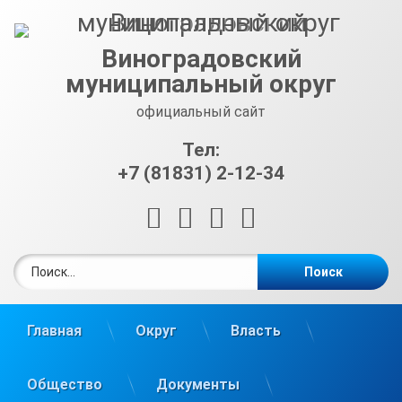
Перейти
к
содержимому
Виноградовский
муниципальный округ
официальный сайт
Тел:
+7 (81831) 2-12-34
RSS
E-mail
ВКонтакте
Telegram
Найти:
Главная
Округ
Власть
Общество
Документы