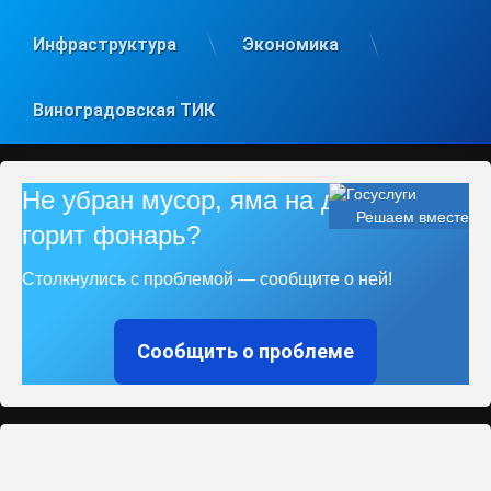
Инфраструктура
Экономика
Виноградовская ТИК
Не убран мусор, яма на дороге, не
Решаем вместе
горит фонарь?
Столкнулись с проблемой — сообщите о ней!
Сообщить о проблеме