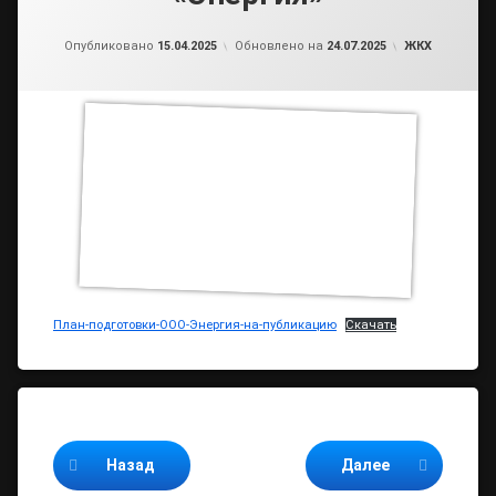
от
admin2
Рубрики:
Опубликовано
15.04.2025
Обновлено на
24.07.2025
ЖКХ
План-подготовки-ООО-Энергия-на-публикацию
Скачать
Продолжайте читать
Назад
Далее