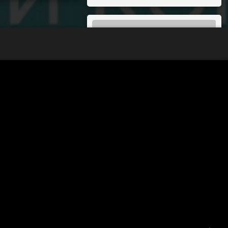
ИЮНЬ 2025
Пн
Вт
Ср
Чт
Пт
Сб
Вс
1
2
3
4
5
6
7
8
9
10
11
12
13
14
15
16
17
18
19
20
21
22
23
24
25
26
27
28
29
30
« Май
Июл »
70-летие Победы в Великой