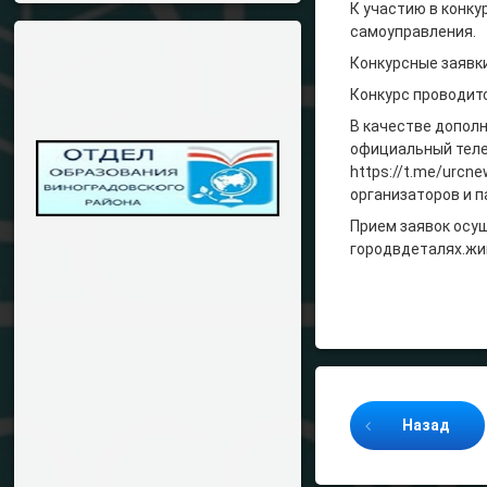
К участию в конку
самоуправления.
Конкурсные заявк
Конкурс проводит
В качестве допол
официальный теле
https://t.me/urcne
организаторов и п
Прием заявок осущ
городвдеталях.жив
Продолжайте ч
Назад