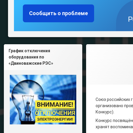
Сообщить о проблеме
Р
График отключения
оборудования по
«Двиноважские РЭС»
Союз российских 
организовано пров
Конкурс).
Конкурс посвящён
хранят воспомина