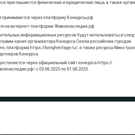
рсе приглашаются физические и юридические лица, а также орга
и принимаются через платформу Конкурсы.рф.
ся на интернет-платформе Живоенаследие.рф.
нительных информационных ресурсов будут использоваться след
грамм-канал организатора Конкурса Союза российских городов
ws, платформа https://livingheritage.ru/, а также ресурсы Минстро
артнеров Конкурса.
ествляется через официальный сайт конкурса https://
оенаследие.рф/ с 03.06.2025 по 01.08.2025.
итать