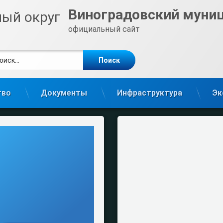
Виноградовский муни
официальный сайт
ти:
те
gram
тво
Документы
Инфраструктура
Эк