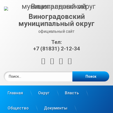
Перейти
к
содержимому
Виноградовский
муниципальный округ
официальный сайт
Тел:
+7 (81831) 2-12-34
RSS
E-mail
ВКонтакте
Telegram
Найти:
Главная
Округ
Власть
Общество
Документы