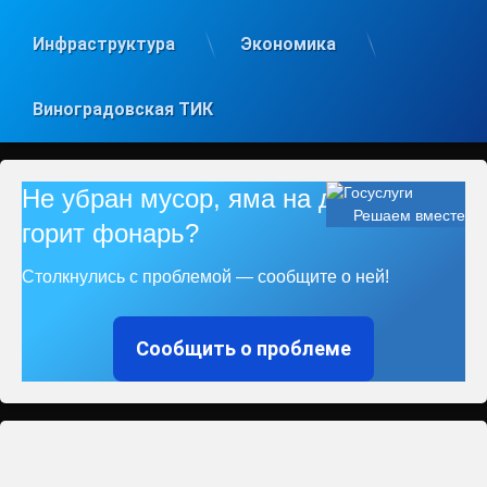
Инфраструктура
Экономика
Виноградовская ТИК
Не убран мусор, яма на дороге, не
Решаем вместе
горит фонарь?
Столкнулись с проблемой — сообщите о ней!
Сообщить о проблеме