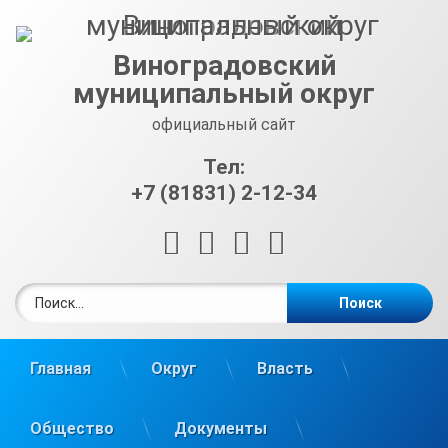
Перейти
к
содержимому
Виноградовский
муниципальный округ
официальный сайт
Тел:
+7 (81831) 2-12-34
RSS
E-mail
ВКонтакте
Telegram
Найти:
Главная
Округ
Власть
Общество
Документы