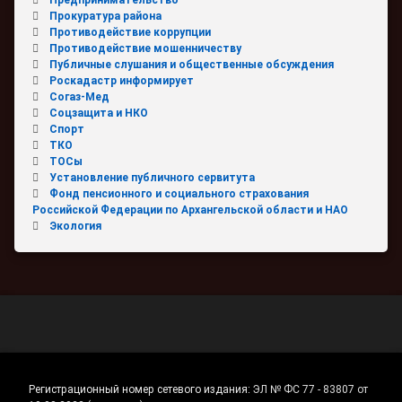
Предпринимательство
Прокуратура района
Противодействие коррупции
Противодействие мошенничеству
Публичные слушания и общественные обсуждения
Роскадастр информирует
Согаз-Мед
Соцзащита и НКО
Спорт
ТКО
ТОСы
Установление публичного сервитута
Фонд пенсионного и социального страхования
Российской Федерации по Архангельской области и НАО
Экология
Регистрационный номер сетевого издания:
ЭЛ № ФС 77 - 83807 от