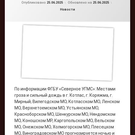
от
admin2
Опубликовано
25.06.2025
Обновлено на
25.06.2025
Рубрики:
Новости
По информации ФГБУ «Северное УГМС»: Местами
гроза и сильный дождь в г. Котлас, г. Коряжма, г.
Мирный, Вилегодском МО, Котласском МО, Ленском
МО, Верхнетоемском МО, Устьянском МО,
Красноборском МО, Шенкурском МО, Няндомском
МО, Коношском МР, Каргопольском МО, Вельском
МО, Онежском МО, Холмогорском МО, Плесецком
МО, Виноградовском МО прогнозируется ночью и