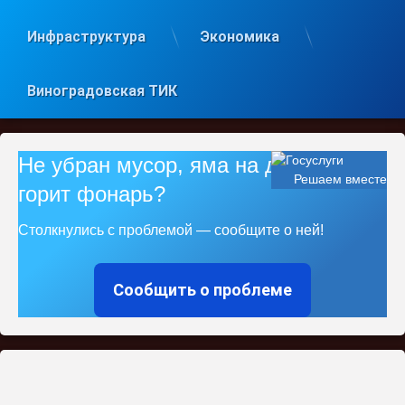
Инфраструктура
Экономика
Виноградовская ТИК
Не убран мусор, яма на дороге, не
Решаем вместе
горит фонарь?
Столкнулись с проблемой — сообщите о ней!
Сообщить о проблеме