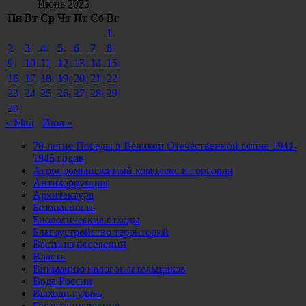
Июнь 2025
Пн
Вт
Ср
Чт
Пт
Сб
Вс
1
2
3
4
5
6
7
8
9
10
11
12
13
14
15
16
17
18
19
20
21
22
23
24
25
26
27
28
29
30
« Май
Июл »
70-летие Победы в Великой Отечественной войне 1941-
1945 годов
Агропромышленный комплекс и торговля
Антикоррупция
Архитектура
Безопасность
Биологические отходы
Благоустройство территорий
Вести из поселений
Власть
Вниманию налогоплательщиков
Вода России
Выходи гулять
Госавтоинспекция