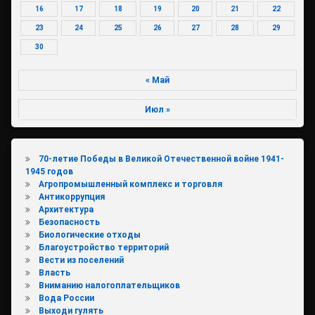
16
17
18
19
20
21
22
23
24
25
26
27
28
29
30
« Май
Июл »
70-летие Победы в Великой Отечественной войне 1941-
1945 годов
Агропромышленный комплекс и торговля
Антикоррупция
Архитектура
Безопасность
Биологические отходы
Благоустройство территорий
Вести из поселений
Власть
Вниманию налогоплательщиков
Вода России
Выходи гулять