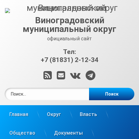
Перейти
к
содержимому
Виноградовский
муниципальный округ
официальный сайт
Тел:
+7 (81831) 2-12-34
RSS
E-mail
ВКонтакте
Telegram
Найти:
Главная
Округ
Власть
Общество
Документы