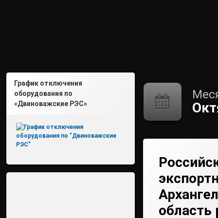
График отключения
Мес
оборудования по
«Двиноважские РЭС»
Окт
Российс
экспортн
Арханге
область