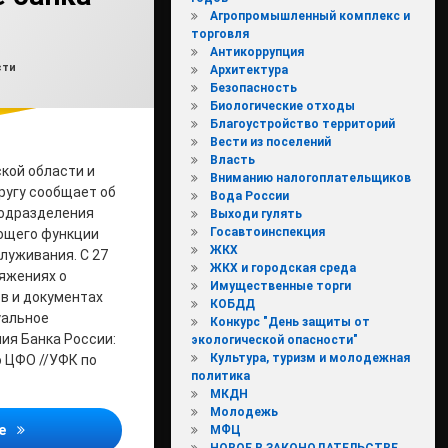
Агропромышленный комплекс и
торговля
Антикоррупция
влено на
min2
30.10.2025
ки:
сти
Архитектура
Безопасность
Биологические отходы
Благоустройство территорий
Вести из поселений
Власть
кой области и
Вниманию налогоплательщиков
ругу сообщает об
Вода России
одразделения
Выходи гулять
Госавтоинспекция
ющего функции
ЖКХ
луживания. С 27
ЖКХ и городская среда
ряжениях о
Имущественные торги
в и документах
КОБДД
уальное
Конкурс "День защиты от
ия Банка России:
экологической опасности"
Культура, туризм и молодежная
о ЦФО //УФК по
политика
МКДН
Молодежь
С 27 октября в платежных поручениях указывается новое наи
ее
МФЦ
НОВОЕ В ЗАКОНОДАТЕЛЬСТВЕ