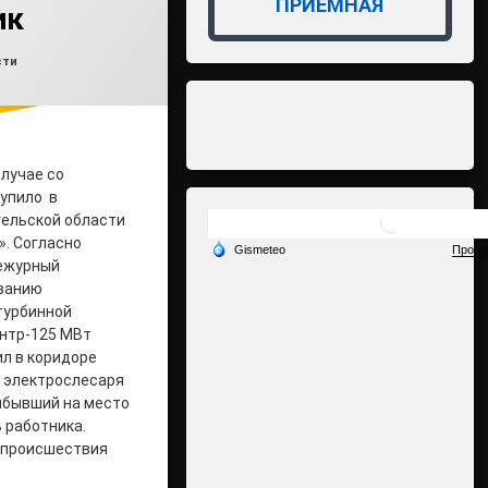
ПРИЁМНАЯ
ик
влено на
min2
22.10.2025
ки:
сти
лучае со
упило в
гельской области
». Согласно
ежурный
ванию
турбинной
нтр-125 МВт
л в коридоре
 электрослесаря
рибывший на место
 работника.
 происшествия