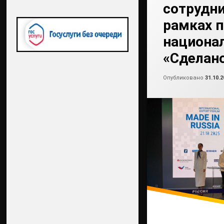
сотрудни
рамках 
национа
«Сделано
Опубликовано
31.10.2