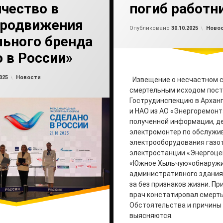
чество в
погиб работн
продвижения
Обно
от
ad
Рубри
Опубликовано
30.10.2025
Ново
льного бренда
 в России»
Обновлено на
от
admin2
23.10.2025
Рубрики:
025
Новости
Извещение о несчастном с
смертельным исходом пост
Гострудинспекцию в Архан
и НАО из АО «Энергоремонт
полученной информации, д
электромонтер по обслужи
электрооборудования газо
электростанции «Энергоце
«Южное Хыльчую»обнаружи
административного здания
за без признаков жизни. П
врач констатировал смерть
Обстоятельства и причины
выясняются.