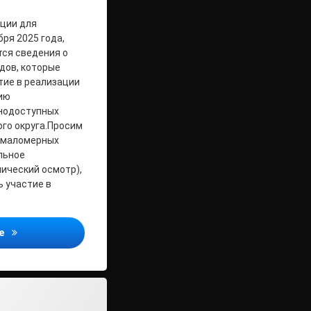
ации для
ря 2025 года,
ся сведения о
дов, которые
тие в реализации
ию
нодоступных
го округа.Просим
 маломерных
льное
ический осмотр),
 участие в
Вниманию владельцев маломерных судов!
ее