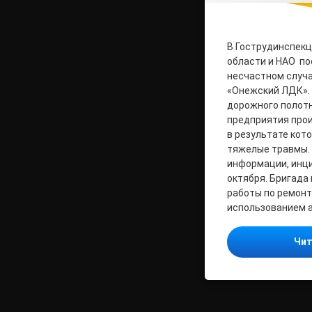
В Гострудинспекц
области и НАО по
несчастном случа
«Онежский ЛДК».
дорожного полотн
предприятия прои
в результате кот
тяжелые травмы.
информации, инц
октября. Бригада
работы по ремонт
использованием а
Чит