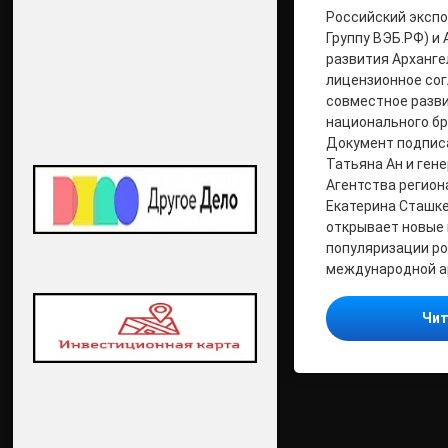
Российский экспо
Группу ВЭБ.РФ) и
развития Арханге
лицензионное сог
совместное разв
национального бр
Документ подпис
Татьяна Ан и ген
Агентства регион
Екатерина Сташке
открывает новые
популяризации ро
международной ар
Чит