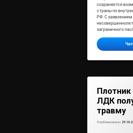
сохраняется возм
страны по внутре
РФ. С заявлением
несовершеннолет
заграничного пас
Чит
Плотник
ЛДК пол
травму
Опубликовано
29.10.2