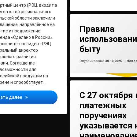
ртный центр (РЭЦ, входит в
 Агентство регионального
льской области заключили
лашение, направленное на
Правила
итие и продвижение
использовани
енда «Сделано в России».
али вице-президент РЭЦ
быту
еральный директор
ального развития
Обно
от
ad
Рубри
Опубликовано
30.10.2025
Ново
вич. Соглашение
 возможности для
ссийской продукции на
ене и способствует …
С 27 октября 
Российский экспортный центр и Архангельская обл
ать далее
платежных
поручениях
указывается 
наименование