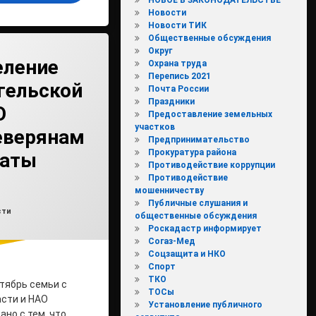
Новости
Новости ТИК
Общественные обсуждения
Округ
еление
Охрана труда
Перепись 2021
гельской
Почта России
Праздники
О
Предоставление земельных
участков
еверянам
Предпринимательство
Прокуратура района
латы
Противодействие коррупции
Противодействие
мошенничеству
Публичные слушания и
влено на
min2
30.10.2025
ки:
сти
общественные обсуждения
Роскадастр информирует
Согаз-Мед
Соцзащита и НКО
Спорт
ТКО
тябрь семьи с
ТОСы
асти и НАО
Установление публичного
ано с тем, что