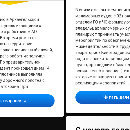
В связи с закрытием навиг
маломерных судов с 02 нояб
ию в Архангельской
отделом ГО и ЧС формируют
ступило извещение о
владельцах маломерных су
е с работником АО
планируют принимать учас
 Во время ремонта
мероприятий по обеспечен
а на территории
жизнедеятельности в труд
зошел несчастный случай,
территориях Виноградовско
орого работник получил
подать заявки владельцам
 По предварительной
судов, прошедшим обязате
идент произошел днем 14
освидетельствование (техн
 плотников выполняла
которые планируют принять
у дорожного полотна с
реализации мероприятий …
втокрана. При …
Читать дал
Плотник Онежского ЛДК получил тяжелую травму
ать далее