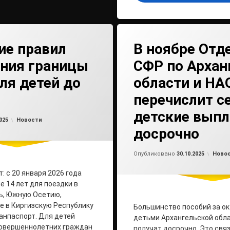
ие правил
В ноябре Отд
ения границы
СФР по Архан
ля детей до
области и НА
перечислит с
детские вып
Обновлено на
от
admin2
30.10.2025
Рубрики:
025
Новости
досрочно
Обно
от
ad
Рубри
Опубликовано
30.10.2025
Ново
 с 20 января 2026 года
 14 лет для поездки в
ь, Южную Осетию,
же в Киргизскую Республику
Большинство пособий за ок
анпаспорт. Для детей
детьми Архангельской обл
совершеннолетних граждан
получат досрочно. Это связ