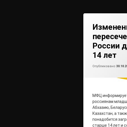
Изменен
пересеч
России д
14 лет
Опубликовано
30.10.2
МФЦ информирует:
россиянам младше
Абхазию, Беларус
Казахстан, а так
понадобится загр
старше 14 лет и 