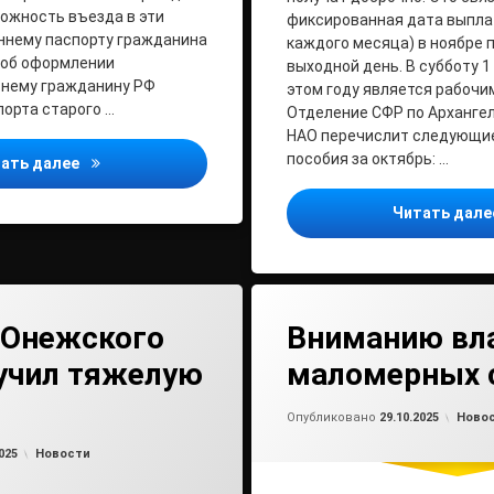
ожность въезда в эти
фиксированная дата выпла
ннему паспорту гражданина
каждого месяца) в ноябре 
 об оформлении
выходной день. В субботу 1
нему гражданину РФ
этом году является рабочи
порта старого …
Отделение СФР по Архангел
НАО перечислит следующи
пособия за октябрь: …
Изменение правил пересечения границы России для 
ать далее
Читать дал
 Онежского
Вниманию вл
учил тяжелую
маломерных 
Обно
от
ad
Рубри
Опубликовано
29.10.2025
Ново
Обновлено на
от
admin2
22.10.2025
Рубрики:
025
Новости