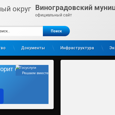
Виноградовский муни
официальный сайт
ти:
те
gram
тво
Документы
Инфраструктура
Эк
 горит фонарь?
Решаем вместе