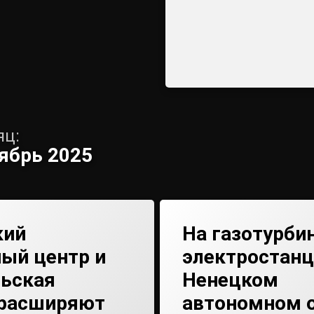
яц:
ябрь 2025
кий
На газотурби
ый центр и
электростанц
льская
Ненецком
 расширяют
автономном 