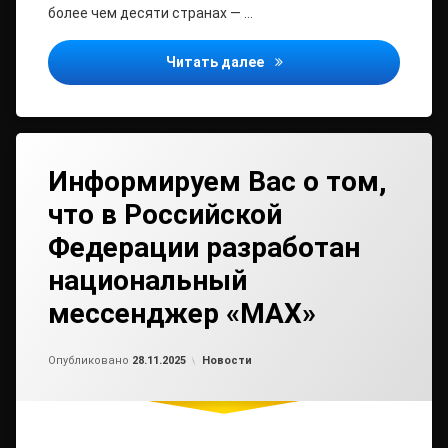
более чем десяти странах — …
Экспортный путь северод
Читать далее
Информируем Вас о том,
что в Российской
Федерации разработан
национальный
мессенджер «МАХ»
Обновлено на
от
admin2
28.11.2025
Рубрики:
Опубликовано
28.11.2025
Новости