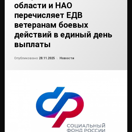
области и НАО
перечисляет ЕДВ
ветеранам боевых
действий в единый день
выплаты
Обновлено на
от
admin2
21.11.2025
Рубрики:
Опубликовано
28.11.2025
Новости