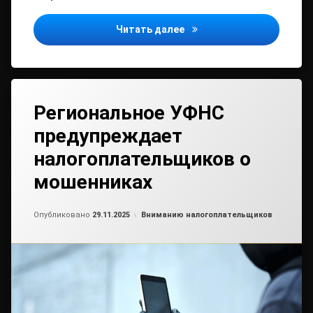
Пенсионеры Архангельско
Читать далее
Региональное УФНС
предупреждает
налогоплательщиков о
мошенниках
Обновлено на
от
admin2
21.11.2025
Рубрики:
Опубликовано
29.11.2025
Вниманию налогоплательщиков