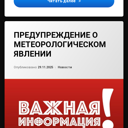
Региональное УФНС пред
Читать далее
ПРЕДУПРЕЖДЕНИЕ О
МЕТЕОРОЛОГИЧЕСКОМ
ЯВЛЕНИИ
Обновлено на
от
admin2
29.11.2025
Рубрики:
Опубликовано
29.11.2025
Новости