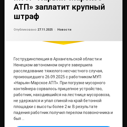
АТП» заплатит крупный
штраф
Обновлено на
от
admin2
27.11.2025
Рубрики:
Опубликовано
27.11.2025
Новости
Гострудинспекция в Архангельской области и
Ненецком автономном округе завершила
расследование тяжелого несчастного случая,
произошедшего 26.09.2025 с работником МУП
«Нарьян-Марское АТП». При погрузке мусорного
контейнера сорвалось прицепное устройство,
работник, находившийся на лестнице мусоровоза,
не удержался и упал спиной на край бетонной
площадки с высоты более 2 м. В результате
падения работник получил перелом позвоночника и
был …