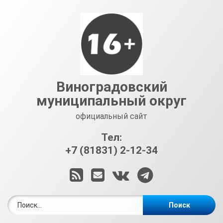
Перейти
к
содержимому
Виноградовский
муниципальный округ
официальный сайт
Тел:
+7 (81831) 2-12-34
RSS
E-mail
ВКонтакте
Telegram
Найти: