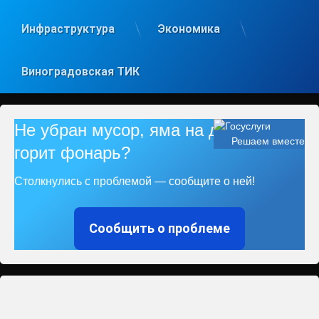
Инфраструктура
Экономика
Виноградовская ТИК
Не убран мусор, яма на дороге, не
Решаем вместе
горит фонарь?
Столкнулись с проблемой — сообщите о ней!
Сообщить о проблеме