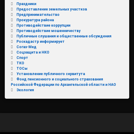
Праздники
Предоставление земельных участков
Предпринимательство
Прокуратура района
Противодействие коррупции
Противодействие мошенничеству
Публичные слушания и общественные обсуждения
Роскадастр информирует
Согаз-Мед
Соцзащита и НКО
Спорт
ТКО
ТОСы
Установление публичного сервитута
Фонд пенсионного и социального страхования
Российской Федерации по Архангельской области и НАО
Экология