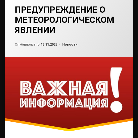
ПРЕДУПРЕЖДЕНИЕ О
МЕТЕОРОЛОГИЧЕСКОМ
ЯВЛЕНИИ
Обновлено на
от
admin2
13.11.2025
Рубрики:
Опубликовано
13.11.2025
Новости