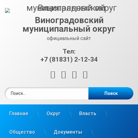
Перейти
к
содержимому
Виноградовский
муниципальный округ
официальный сайт
Тел:
+7 (81831) 2-12-34
RSS
E-mail
ВКонтакте
Telegram
Найти:
Главная
Округ
Власть
Общество
Документы