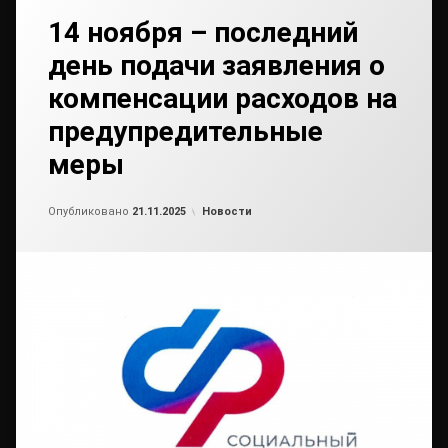
14 ноября – последний
день подачи заявления о
компенсации расходов на
предупредительные
меры
Обновлено на
от
admin2
18.11.2025
Рубрики:
Опубликовано
21.11.2025
Новости