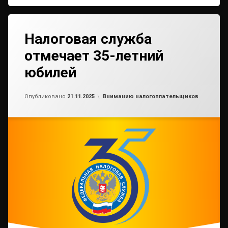
Налоговая служба
отмечает 35-летний
юбилей
Обновлено на
от
admin2
21.11.2025
Рубрики:
Опубликовано
21.11.2025
Вниманию налогоплательщиков