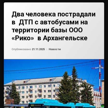
Два человека пострадали
в ДТП с автобусами на
территории базы ООО
«Рико» в Архангельске
Обновлено на
от
admin2
21.11.2025
Рубрики:
Опубликовано
21.11.2025
Новости