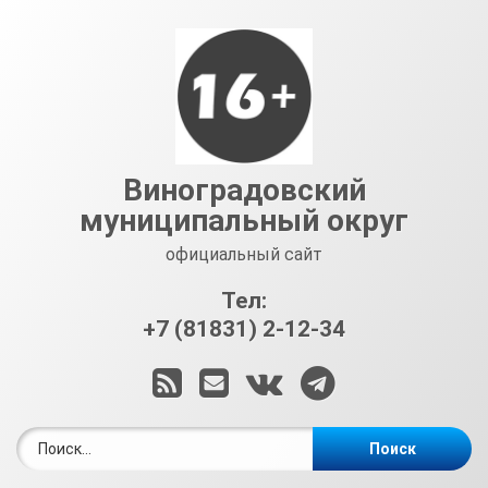
Перейти
к
содержимому
Виноградовский
муниципальный округ
официальный сайт
Тел:
+7 (81831) 2-12-34
RSS
E-mail
ВКонтакте
Telegram
Найти: