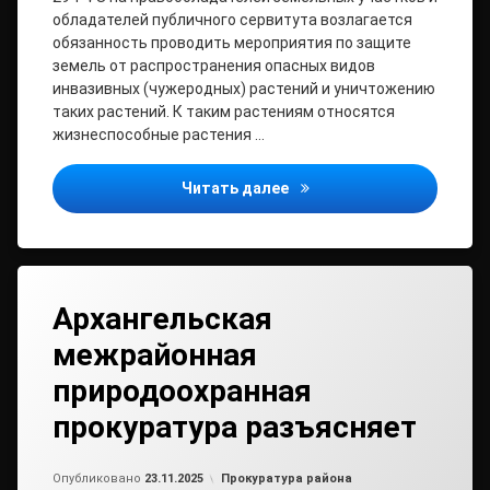
обладателей публичного сервитута возлагается
обязанность проводить мероприятия по защите
земель от распространения опасных видов
инвазивных (чужеродных) растений и уничтожению
таких растений. К таким растениям относятся
жизнеспособные растения …
Архангельская межрайонн
Читать далее
Архангельская
межрайонная
природоохранная
прокуратура разъясняет
Обновлено на
от
admin2
21.11.2025
Рубрики:
Опубликовано
23.11.2025
Прокуратура района