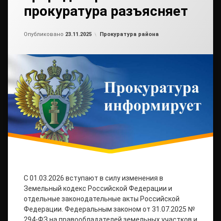
прокуратура разъясняет
Обновлено на
от
admin2
21.11.2025
Рубрики:
Опубликовано
23.11.2025
Прокуратура района
C 01.03.2026 вступают в силу изменения в
Земельный кодекс Российской Федерации и
отдельные законодательные акты Российской
Федерации. Федеральным законом от 31.07.2025 №
294-ФЗ на правообладателей земельных участков и