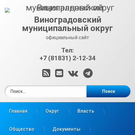
Перейти
к
содержимому
Виноградовский
муниципальный округ
официальный сайт
Тел:
+7 (81831) 2-12-34
RSS
E-mail
ВКонтакте
Telegram
Найти:
Главная
Округ
Власть
Общество
Документы