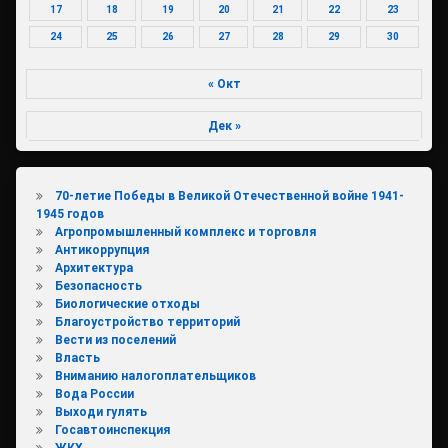
17
18
19
20
21
22
23
24
25
26
27
28
29
30
« Окт
Дек »
70-летие Победы в Великой Отечественной войне 1941-
1945 годов
Агропромышленный комплекс и торговля
Антикоррупция
Архитектура
Безопасность
Биологические отходы
Благоустройство территорий
Вести из поселений
Власть
Вниманию налогоплательщиков
Вода России
Выходи гулять
Госавтоинспекция
ЖКХ