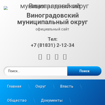
Перейти
к
содержимому
Виноградовский
муниципальный округ
официальный сайт
Тел:
+7 (81831) 2-12-34
RSS
E-mail
ВКонтакте
Telegram
Найти:
Главная
Округ
Власть
Общество
Документы