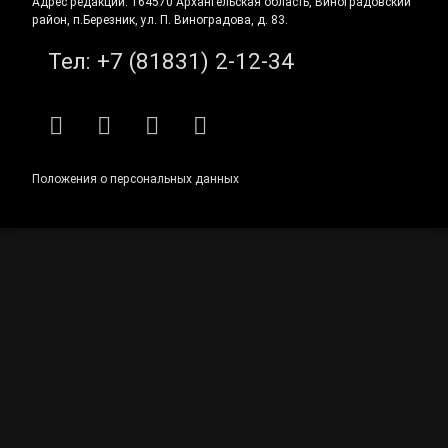
Адрес редакции: 164570 Архангельская область, Виноградовский
район, п.Березник, ул. П. Виноградова, д. 83.
Тел:
+7 (81831) 2-12-34
RSS
E-mail
ВКонтакте
Telegram
Положения о персональных данных