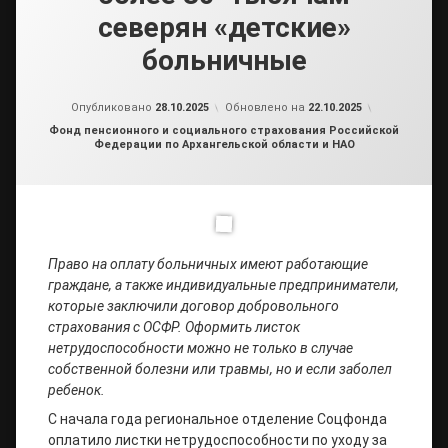
северян «детские»
больничные
от
admin2
Опубликовано
28.10.2025
Обновлено на
22.10.2025
Рубрики:
Фонд пенсионного и социального страхования Российской
Федерации по Архангельской области и НАО
Право на оплату больничных имеют работающие
граждане, а также индивидуальные предприниматели
,
которые заключили договор
добровольного
страхования с ОСФР. Оформить листок
нетрудоспособности можно не только в случае
собственной болезни или травмы, но и если заболел
ребенок.
С начала года региональное отделение Соцфонда
оплатило листки нетрудоспособности по уходу за