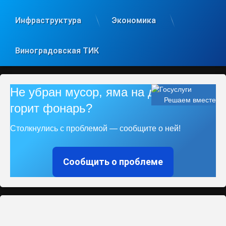
Инфраструктура
Экономика
Виноградовская ТИК
Не убран мусор, яма на дороге, не
Решаем вместе
горит фонарь?
Столкнулись с проблемой — сообщите о ней!
Сообщить о проблеме