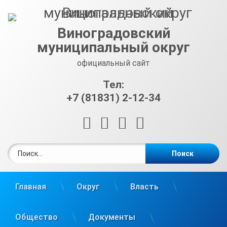
Перейти
к
содержимому
Виноградовский
муниципальный округ
официальный сайт
Тел:
+7 (81831) 2-12-34
RSS
E-mail
ВКонтакте
Telegram
Найти:
Главная
Округ
Власть
Общество
Документы