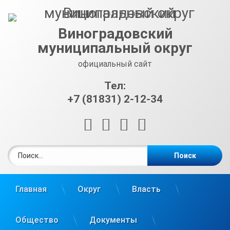
Перейти
к
содержимому
Виноградовский
муниципальный округ
официальный сайт
Тел:
+7 (81831) 2-12-34
RSS
E-mail
ВКонтакте
Telegram
Найти:
Главная
Округ
Власть
Общество
Документы