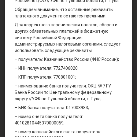
России по ЦФО //УФК по Тульской области, г. Тула.
Обращаем внимание, что остальные реквизиты
платежного документа остаются прежними.
Для корректного перечисления налогов, сборов и
других обязательных платежей в бюджетную
систему Российской Федерации,
администрируемых налоговыми органами, следует
использовать следующие реквизиты:
– получатель: Казначейство России (ФНС России);
– ИНН получателя: 7727406020;
– КПП получателя: 770801001;
– наименование банка получателя: ОКЦ № 7 ГУ
Банка России по Центральному федеральному
округу //УФК по Тульской области, г. Тула;
– БИК банка получателя: 017003983;
– номер счета банка получателя:
40102810445370000059;
– номер казначейского счета получателя: