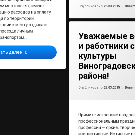
от
ad
им местностях, имеют
Рубри
Опубликовано
26.03.2015
Власт
ацию расходов на оплату
а по территории
ации к месту отдыха и
 проезда личным
Уважаемые в
ранспортом. …
и работники 
Оплата проезда пенсионерам при использовании ли
ать далее
культуры
Виноградовск
района!
от
ad
Рубри
Опубликовано
25.03.2015
Власт
Примите искренние поздра
профессиональным праздн
профессии — яркие, творче
инициативные. Истинные п