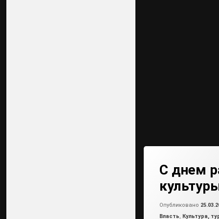
С днем р
культуры
Опубликовано
25.03.2
Рубрики:
Власть
,
Культура, т