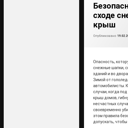
Безопасн
сходе сн
крыш
Опубликовано
19.02.2
Опасность, котор
снежные шапки, с
зданий и во двора
Зимой от гололед
автомобилисты. К
случаи, когда по
крыш домов, гибн
несчастных случа
своевременно уби
этом правила без
допускать, чтобы