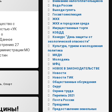
Вниманию налогоплательщиков
ки:
ь
Вода России
Выходи гулять
Госавтоинспекция
ЖКХ
ЖКХ и городская среда
щество с
Имущественные торги
остью «УК
КОБДД
 о
Конкурс "День защиты от
 Данное
экологической опасности"
отрению 27
Культура, туризм и молодежная
администрации МО
политика
МКДН
устин
Молодежь
МФЦ
НОВОЕ В ЗАКОНОДАТЕЛЬСТВЕ
Новости
Новости ТИК
Общественные обсуждения
min
ки:
ь
,
Спорт
Округ
Охрана труда
Перепись 2021
Почта России
Праздники
щины!
Предоставление земельных