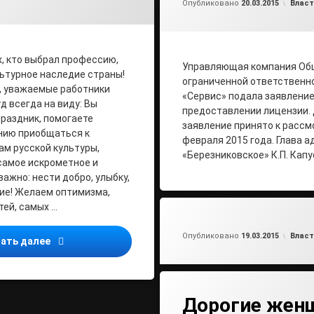
Рубри
Опубликовано
20.03.2015
Власт
, кто выбрал профессию,
Управляющая компания Об
ьтурное наследие страны!
ограниченной ответственн
, уважаемые работники
«Сервис» подала заявление
д всегда на виду: Вы
предоставлении лицензии.
раздник, помогаете
заявление принято к рассм
нию приобщаться к
февраля 2015 года. Глава 
м русской культуры,
«Березниковское» К.П. Кап
 самое искрометное и
 важно: нести добро, улыбку,
ие! Желаем оптимизма,
ей, самых …
от
ad
Рубри
Опубликовано
19.03.2015
Власт
С днем работника культуры!
ать далее
Дорогие жен