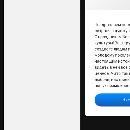
Поздравляем всех
сохраняющую кул
С праздником Вас
культуры! Ваш тру
создаете людям п
молодому поколе
настоящим истока
видеть в ней все
ценное. А это так
любовь, настроен
новых возможност
Чит