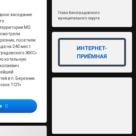
Глава Виноградовского
едное заседание
муниципального округа
го
 территории МО
осмотрели
резник, посетили
да на 240 мест.
ИНТЕРНЕТ-
градовского ЖКС»
ПРИЁМНАЯ
ую котельную
иколаевич
нейшей
ей в п. Березник.
ское ТСП»
Совет глав в МО «Березниковское»
ее