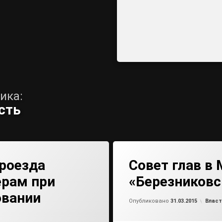
ика:
сть
роезда
Совет глав в
ерам при
«Березниковс
овании
от
ad
Рубри
Опубликовано
31.03.2015
Власт