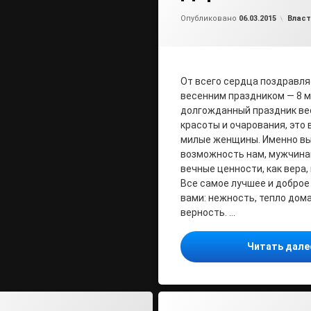
от
ad
Рубри
Опубликовано
06.03.2015
Власт
От всего сердца поздравля
весенним праздником — 8 м
долгожданный праздник ве
красоты и очарования, это 
милые женщины. Именно вы
возможность нам, мужчинам
вечные ценности, как вера,
Все самое лучшее и доброе
вами: нежность, тепло дома
верность. …
Читать дал