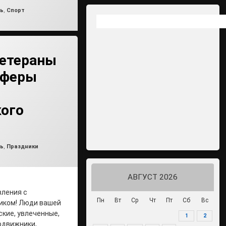
min
ки:
ь
,
Спорт
етераны
сферы
чного автомобильного транспорта
ого
min
ки:
ь
,
Праздники
АВГУСТ 2026
вления с
Пн
Вт
Ср
Чт
Пт
Сб
Вс
иком! Люди вашей
ские, увлеченные,
1
2
одвижники,