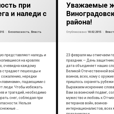
ость при
Уважаемые ж
ега и наледи с
Виноградовск
района!
от
admin
от
ad
Рубрики:
Рубри
015
Безопасность
,
Власть
Опубликовано
18.02.2015
Власт
ую представляют наледь и
23 февраля мы отмечаем г
копившиеся на кровлях
праздник — День защитника
х, очевидна каждому.
дата объединяет наших сл
а страдают пешеходы и
Великой Отечественной во
 сожалению, нередки
воинов, всех, кому с оружие
д «лавинами», падающими с
пришлось охранять рубежи
ут люди. Чтобы избежать
Выражаем искренние слова
ев и трагедий, необходимо
Вам за воинский подвиг, со
рать снег, соблюдая при
мужество и любовь к Отчиз
опасности. Нельзя
ветеранов войн, воинов-
 снежные …
интернационалистов, всех 
праздником и …