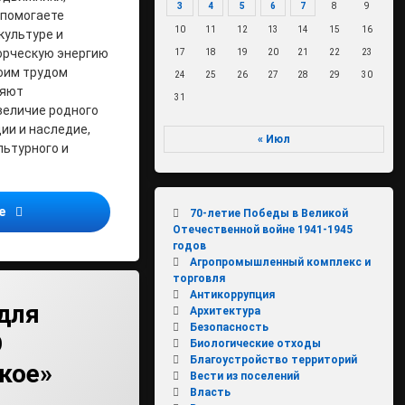
3
4
5
6
7
8
9
 помогаете
10
11
12
13
14
15
16
культуре и
орческую энергию
17
18
19
20
21
22
23
оим трудом
24
25
26
27
28
29
30
няют
31
величие родного
ии и наследие,
« Июл
льтурного и
Уважаемые ветераны и работники сферы культуры Виноградо
ее
70-летие Победы в Великой
Отечественной войне 1941-1945
годов
Агропромышленный комплекс и
торговля
Антикоррупция
для
Архитектура
Безопасность
О
Биологические отходы
Благоустройство территорий
кое»
Вести из поселений
Власть
min