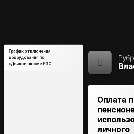
График отключения
Рубр
оборудования по
«Двиноважские РЭС»
Вла
Оплата п
пенсион
использ
личного