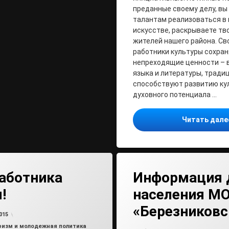
преданные своему делу, вы
талантам реализоваться в 
искусстве, раскрываете тв
жителей нашего района. Св
работники культуры сохра
непреходящие ценности – 
языка и литературы, традиц
способствуют развитию ку
духовного потенциала …
Читать дал
аботника
Информация 
!
населения М
«Березниковс
от
admin
015
уризм и молодежная политика
от
ad