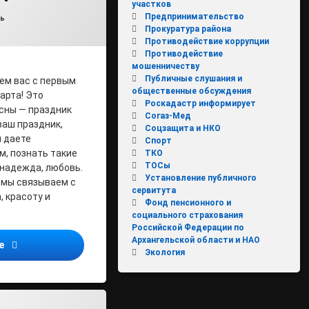
участков
min
Предпринимательство
ки:
ь
Прокуратура района
Противодействие коррупции
Противодействие
мошенничеству
Публичные слушания и
ем вас с первым
общественные обсуждения
арта! Это
Роскадастр информирует
сны — праздник
Согаз-Мед
ваш праздник,
Соцзащита и НКО
 даете
Спорт
, познать такие
ТКО
ТОСы
 надежда, любовь.
Установление публичного
 мы связываем с
сервитута
, красоту и
Фонд пенсионного и
социального страхования
Российской Федерации по
Архангельской области и НАО
Дорогие женщины!
ее
Экология