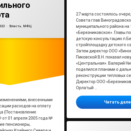
ильного
рта
27 марта состоялось очер
Совета глав Виноградовско
Обновлено на
от
admin2
23.09.2022
Рубрики:
муниципального района на
022
Власть
,
МФЦ
«Березниковское». Главы п
детскую консультацию п.Бе
стройплощадку детского са
Затем директор ООО «Вино
Пиковской В.Н. показал нов
«Центральная». Валерий Н
поделился планами о даль
реконструкции тепловых сет
Директор ООО «Березников
Орлатый …
 изменениями, внесенными
Читать дал
сации расходов на оплату
да (Постановление
 от 01 апреля 2005 года №
ие пенсионеры,
йонах Крайнего Севера и