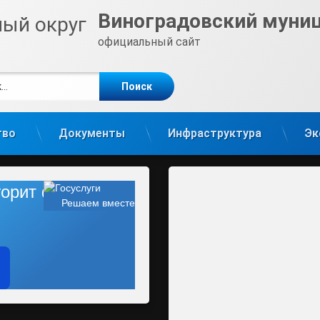
Виноградовский муни
официальный сайт
е
m
тво
Документы
Инфраструктура
Эк
 горит фонарь?
Решаем вместе