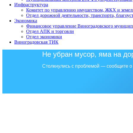
Инфраструктура
Комитет по управлению имуществом, ЖКХ и земел
Отдел дорожной деятельности, транспорта, благоус
Экономика
Финансовое управление Виноградовского муницип
Отдел АПК и торговли
Отдел экономики
Виноградовская ТИК
Не убран мусор, яма на до
Столкнулись с проблемой — сообщите о 