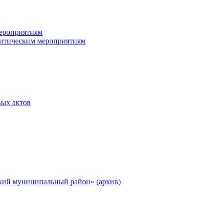
ероприятиям
итическим мероприятиям
ых актов
ий муниципальный район» (архив)