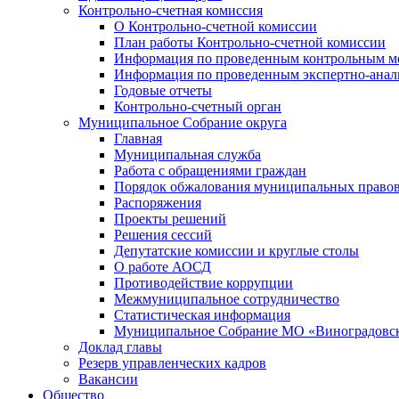
Контрольно-счетная комиссия
О Контрольно-счетной комиссии
План работы Контрольно-счетной комиссии
Информация по проведенным контрольным м
Информация по проведенным экспертно-анал
Годовые отчеты
Контрольно-счетный орган
Муниципальное Собрание округа
Главная
Муниципальная служба
Работа с обращениями граждан
Порядок обжалования муниципальных правов
Распоряжения
Проекты решений
Решения сессий
Депутатские комиссии и круглые столы
О работе АОСД
Противодействие коррупции
Межмуниципальное сотрудничество
Статистическая информация
Муниципальное Собрание МО «Виноградовск
Доклад главы
Резерв управленческих кадров
Вакансии
Общество