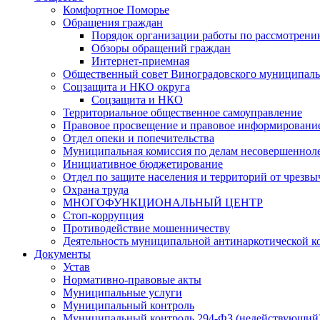
Комфортное Поморье
Обращения граждан
Порядок организации работы по рассмотрени
Обзоры обращений граждан
Интернет-приемная
Общественный совет Виноградовского муниципаль
Соцзащита и НКО округа
Соцзащита и НКО
Территориальное общественное самоуправление
Правовое просвещение и правовое информировани
Отдел опеки и попечительства
Муниципальная комиссия по делам несовершенноле
Инициативное бюджетирование
Отдел по защите населения и территорий от чрезв
Охрана труда
МНОГОФУНКЦИОНАЛЬНЫЙ ЦЕНТР
Стоп-коррупция
Противодействие мошенничеству
Деятельность муниципальной антинаркотической к
Документы
Устав
Нормативно-правовые акты
Муниципальные услуги
Муниципальный контроль
Муниципальный контроль 294-ФЗ (недействующий