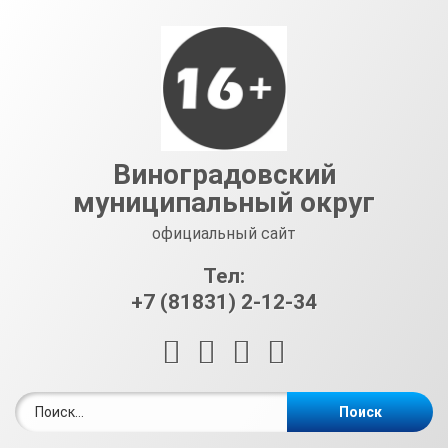
Перейти
к
содержимому
Виноградовский
муниципальный округ
официальный сайт
Тел:
+7 (81831) 2-12-34
RSS
E-mail
ВКонтакте
Telegram
Найти: