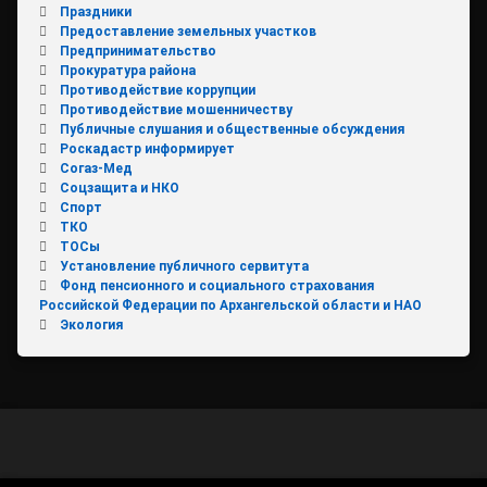
Праздники
Предоставление земельных участков
Предпринимательство
Прокуратура района
Противодействие коррупции
Противодействие мошенничеству
Публичные слушания и общественные обсуждения
Роскадастр информирует
Согаз-Мед
Соцзащита и НКО
Спорт
ТКО
ТОСы
Установление публичного сервитута
Фонд пенсионного и социального страхования
Российской Федерации по Архангельской области и НАО
Экология