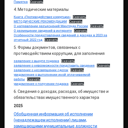
Памятка
Скачать
4. Методические материалы
Книга «Противодействие коррупции»
Скачать
МЕТОДИЧЕСКИЕ РЕКОМЕНДАЦИИ
Скачать
О направлении разъяснений Минтруда России
Скачать
О размещении сведений в интернете
Скачать
Особенности предоставления сведений о доходах в 2023 за
отчетный 2022 год
Скачать
5. Формы документов, связанных с
противодействием коррупции, для заполнения
заявление о выкупе подарка
Скачать
заявление о невозможности представить сведения
Скачать
заявление о несовершении сделок
Скачать
уведомление о выполнении иной оплачиваемой
работы
Скачать
уведомление о получении подарка
Скачать
6. Сведения о доходах, расходах, об имуществе и
обязательствах имущественного характера
2025
Обобщенная информация об исполнении
(ненадлежащем исполнении) лицами,
замещающими муниципальные должности