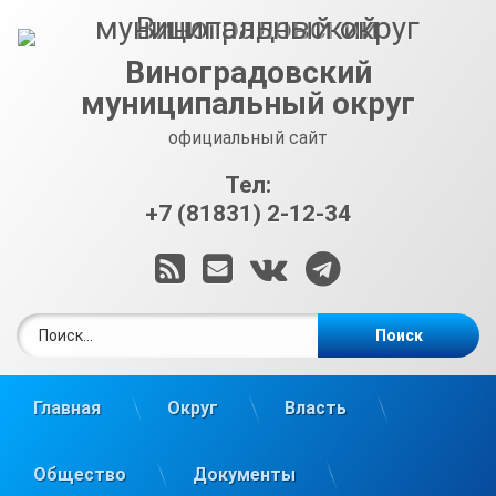
Перейти
к
содержимому
Виноградовский
муниципальный округ
официальный сайт
Тел:
+7 (81831) 2-12-34
RSS
E-mail
ВКонтакте
Telegram
Найти:
Главная
Округ
Власть
Общество
Документы