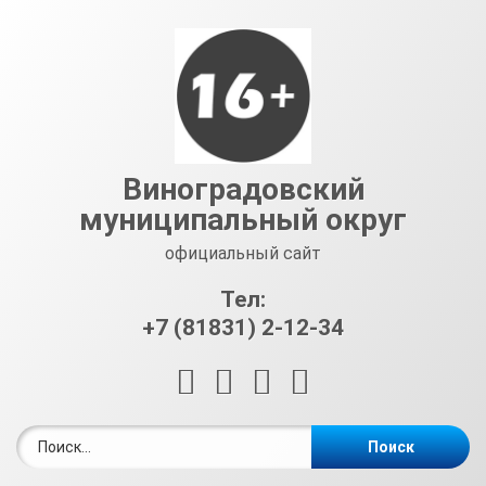
Перейти
к
содержимому
Виноградовский
муниципальный округ
официальный сайт
Тел:
+7 (81831) 2-12-34
RSS
E-mail
ВКонтакте
Telegram
Найти: