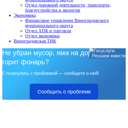
Отдел дорожной деятельности, транспорта,
благоустройства и экологии
Экономика
Финансовое управление Виноградовского
муниципального округа
Отдел АПК и торговли
Отдел экономики
Виноградовская ТИК
Не убран мусор, яма на дороге, не
Решаем вместе
горит фонарь?
Столкнулись с проблемой — сообщите о ней!
Сообщить о проблеме