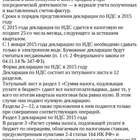
посреднической деятельности — в журнале учета полученных
и выставленных счетов-фактур.
Сроки и порядок представления декларации по НДС в 2015
году
С 2015 года декларация по НДС сдается в налоговую не
позднее 25-го числа месяца, следующего за истекшим
кварталом.
С 1 января 2015 года декларацию по НДС необходимо сдавать
только в электронном виде. Бумажные декларации будут
считаться несданными (п. 1 ст. 2 Федерального закона от
04.11.14 № 347-ФЗ).
Форма декларации по НДС в 2015 году
Декларация по НДС состоит из титульного листа и 12
разделов.
Титульный лист и раздел 1 «Сумма налога, подлежащая
уплате в бюджет» сдают все налогоплательщики, даже те, у
кого по итогам квартала налоговая база равна нулю. В этом
случае они подают нулевую декларацию.
Разделы 2—12, а также приложения к ним подаются только
при совершении соответствующих операций.
Раздел 3 декларации по НДС 2015 года
В разделе 3 «Расчет суммы налога, подлежащей уплате в
бюджет по операциям, облагаемым по налоговым ставкам,
предусмотренным пунктами 2-4 статьи 164 НК РФ» и
приложениях к нему указывается расчет налога по ставкам 10,