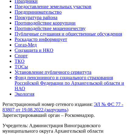
Праздники
Предоставление земельных участков
Предпринимательство
Прокуратура района
Противодействие коррупции
Противодействие мошенничеству
Публичные слушания и общественные обсуждения
Роскадастр информирует
Согаз-Мед
Соцзащита и НКО
Спорт
ТКО
ТОСы
Установление публичного сервитута
Фонд пенсионного и социального страхования
Российской Федерации по Архангельской области и
НАО
Экология
Регистрационный номер сетевого издания:
ЭЛ № ФС 77 -
83807 от 19.08.2022.
(
загрузить
)
Зарегистрировавший орган – Роскомнадзор.
Учредитель: Администрация Виноградовского
муниципального округа Архангельской области