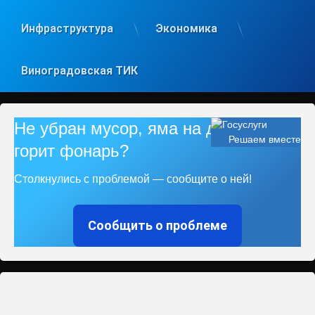
Инфраструктура
Экономика
Виноградовская ТИК
Не убран мусор, яма на дороге, не
Решаем вместе
горит фонарь?
Столкнулись с проблемой — сообщите о ней!
Сообщить о проблеме