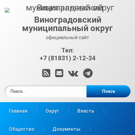
Перейти
к
содержимому
Виноградовский
муниципальный округ
официальный сайт
Тел:
+7 (81831) 2-12-34
RSS
E-mail
ВКонтакте
Telegram
Найти:
Главная
Округ
Власть
Общество
Документы