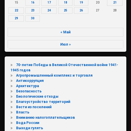
15
16
17
18
19
20
21
22
23
24
25
26
27
28
29
30
« Май
Июл »
70-летие Победы в Великой Отечественной войне 1941-
1945 годов
Агропромышленный комплекс и торговля
Антикоррупция
Архитектура
Безопасность
Биологические отходы
Благоустройство территорий
Вести из поселений
Власть
Вниманию налогоплательщиков
Вода России
Выходи гулять