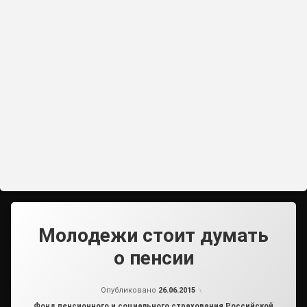
Молодежи стоит думать
о пенсии
от
admin2
Опубликовано
26.06.2015
Рубрики:
Фонд пенсионного и социального страхования Российской