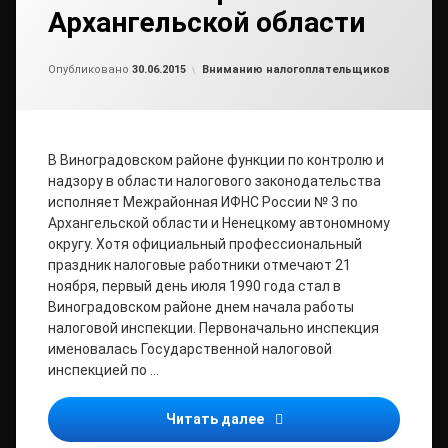
Архангельской области
Обновлено на
от
admin2
02.07.2015
Рубрики:
Опубликовано
30.06.2015
Вниманию налогоплательщиков
В Виноградовском районе функции по контролю и
надзору в области налогового законодательства
исполняет Межрайонная ИФНС России № 3 по
Архангельской области и Ненецкому автономному
округу. Хотя официальный профессиональный
праздник налоговые работники отмечают 21
ноября, первый день июля 1990 года стал в
Виноградовском районе днем начала работы
налоговой инспекции. Первоначально инспекция
именовалась Государственной налоговой
инспекцией по …
1 июля исполняется 25 л
Читать далее