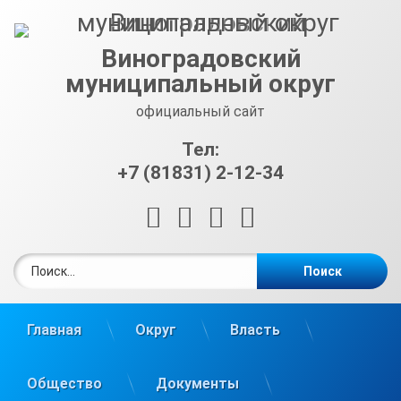
Перейти
к
содержимому
Виноградовский
муниципальный округ
официальный сайт
Тел:
+7 (81831) 2-12-34
RSS
E-mail
ВКонтакте
Telegram
Найти:
Главная
Округ
Власть
Общество
Документы