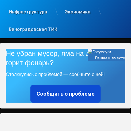
Инфраструктура
Экономика
Виноградовская ТИК
Не убран мусор, яма на дороге, не
Решаем вместе
горит фонарь?
Столкнулись с проблемой — сообщите о ней!
Сообщить о проблеме