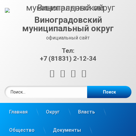
Перейти
к
содержимому
Виноградовский
муниципальный округ
официальный сайт
Тел:
+7 (81831) 2-12-34
RSS
E-mail
ВКонтакте
Telegram
Найти:
Главная
Округ
Власть
Общество
Документы