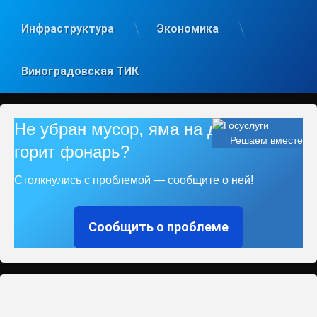
Инфраструктура
Экономика
Виноградовская ТИК
Не убран мусор, яма на дороге, не
Решаем вместе
горит фонарь?
Столкнулись с проблемой — сообщите о ней!
Сообщить о проблеме