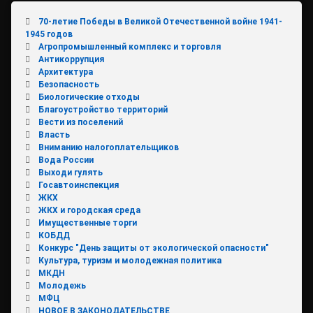
70-летие Победы в Великой Отечественной войне 1941-
1945 годов
Агропромышленный комплекс и торговля
Антикоррупция
Архитектура
Безопасность
Биологические отходы
Благоустройство территорий
Вести из поселений
Власть
Вниманию налогоплательщиков
Вода России
Выходи гулять
Госавтоинспекция
ЖКХ
ЖКХ и городская среда
Имущественные торги
КОБДД
Конкурс "День защиты от экологической опасности"
Культура, туризм и молодежная политика
МКДН
Молодежь
МФЦ
НОВОЕ В ЗАКОНОДАТЕЛЬСТВЕ