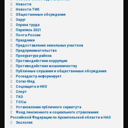
Новости
Новости ТИК
Общественные обсуждения
Округ
Охрана труда
Перепись 2021
Почта России
Праздники
Предоставление земельных участков
Предпринимательство
Прокуратура района
Противодействие коррупции
Противодействие мошенничеству
Публичные слушания и общественные обсуждения
Роскадастр информирует
Согаз-Мед
Соцзащита и НКО
Спорт
ТКО
ТОСы
Установление публичного сервитута
Фонд пенсионного и социального страхования
Российской Федерации по Архангельской области и НАО
Экология