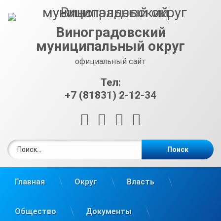
Перейти
к
содержимому
Виноградовский
муниципальный округ
официальный сайт
Тел:
+7 (81831) 2-12-34
RSS
E-mail
ВКонтакте
Telegram
Найти:
Главная
Округ
Власть
Общество
Документы