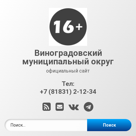
Перейти
к
содержимому
Виноградовский
муниципальный округ
официальный сайт
Тел:
+7 (81831) 2-12-34
RSS
E-mail
ВКонтакте
Telegram
Найти: