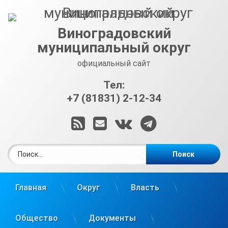
Перейти
к
содержимому
Виноградовский
муниципальный округ
официальный сайт
Тел:
+7 (81831) 2-12-34
RSS
E-mail
ВКонтакте
Telegram
Найти:
Главная
Округ
Власть
Общество
Документы