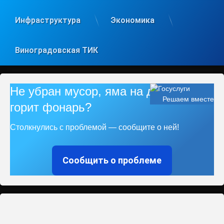
Инфраструктура
Экономика
Виноградовская ТИК
Не убран мусор, яма на дороге, не
Решаем вместе
горит фонарь?
Столкнулись с проблемой — сообщите о ней!
Сообщить о проблеме