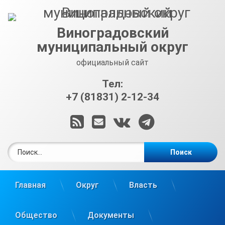
Перейти
к
содержимому
Виноградовский
муниципальный округ
официальный сайт
Тел:
+7 (81831) 2-12-34
RSS
E-mail
ВКонтакте
Telegram
Найти:
Главная
Округ
Власть
Общество
Документы