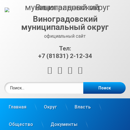
Перейти
к
содержимому
Виноградовский
муниципальный округ
официальный сайт
Тел:
+7 (81831) 2-12-34
RSS
E-mail
ВКонтакте
Telegram
Найти:
Главная
Округ
Власть
Общество
Документы