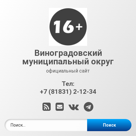
Перейти
к
содержимому
Виноградовский
муниципальный округ
официальный сайт
Тел:
+7 (81831) 2-12-34
RSS
E-mail
ВКонтакте
Telegram
Найти: