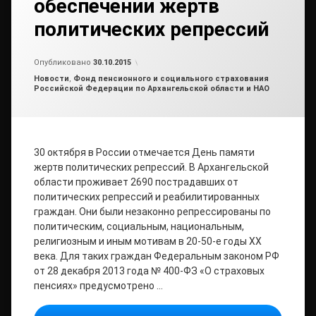
обеспечении жертв
политических репрессий
Обновлено на
от
admin2
24.11.2015
Опубликовано
30.10.2015
Рубрики:
Новости
,
Фонд пенсионного и социального страхования
Российской Федерации по Архангельской области и НАО
30 октября в России отмечается День памяти
жертв политических репрессий. В Архангельской
области проживает 2690 пострадавших от
политических репрессий и реабилитированных
граждан. Они были незаконно репрессированы по
политическим, социальным, национальным,
религиозным и иным мотивам в 20-50-е годы XX
века. Для таких граждан Федеральным законом РФ
от 28 декабря 2013 года № 400-ФЗ «О страховых
пенсиях» предусмотрено …