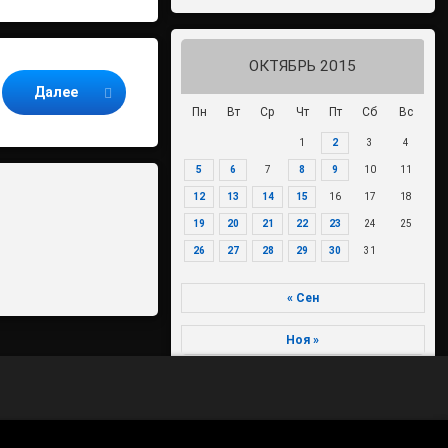
ОКТЯБРЬ 2015
Далее
Пн
Вт
Ср
Чт
Пт
Сб
Вс
1
2
3
4
5
6
7
8
9
10
11
12
13
14
15
16
17
18
19
20
21
22
23
24
25
26
27
28
29
30
31
« Сен
Ноя »
70-летие Победы в Великой
Отечественной войне 1941-1945
годов