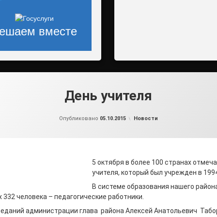
ешаем вместе
День учителя
от
admin2
Рубрики:
Опубликовано
05.10.2015
Новости
5 октября в более 100 странах отмеч
учителя, который был учрежден в 1994
В системе образования нашего район
их 332 человека – педагогические работники.
аседаний администрации глава района Алексей Анатольевич Таб