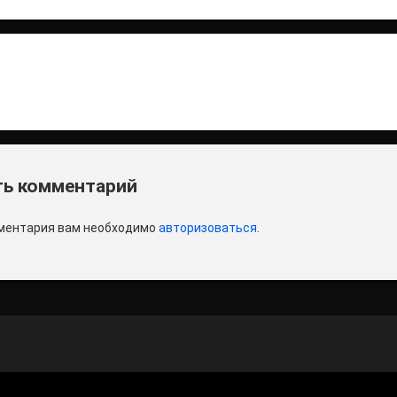
итать
и
ь комментарий
ментария вам необходимо
авторизоваться
.