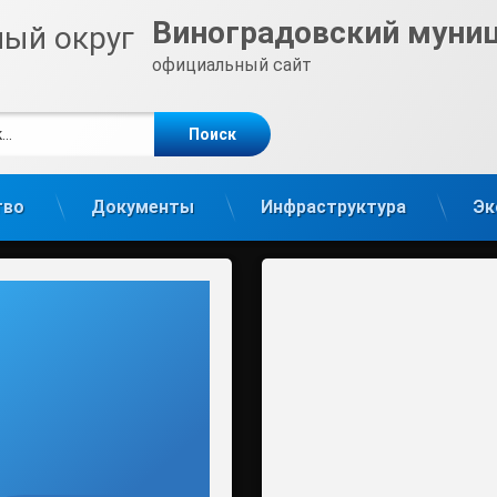
Виноградовский муни
официальный сайт
е
m
тво
Документы
Инфраструктура
Эк