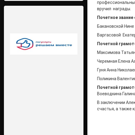
профессиональным
вручил награды.
Почетное звание
Бакановской Нине
Варгасовой Екате
Почетной грамото
Максимова Татьян
Черемная Елена А
Гуня Анна Никола
Поликина Валенти
Почетной грамот
Воеводкина Галин
В заключении Але
счастья, а также 