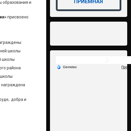
ПРИЁМНАЯ
ы образования и
ции»
присвоено:
аграждены:
дней школы
й школы
ого района
 школы
»
награждена
руде, добра и