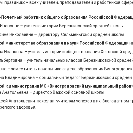
 праздником всех учителей, преподавателей и работников сфер
 «Почетный работник общего образования Российской Федера
 Ивановне – учителю истории Березниковской средней школы
рине Николаевне — директору Сельменьгской средней школы
й министерства образования и науки Российской Федерации
н
а Ивановна – учитель истории и обществознания Хетовской сре
льбертовна – учитель начальных классов Березниковской средне
евна – заместитель начальника отдела образования Виноградовск
на Владимировна – социальный педагог Березниковской средней
ой администрации МО «Виноградовский муниципальный район
а Анатольевна – директор Важской основной школы
ксей Анатольевич пожелал учителям успехов в их благодатном т
крепкого здоровья.