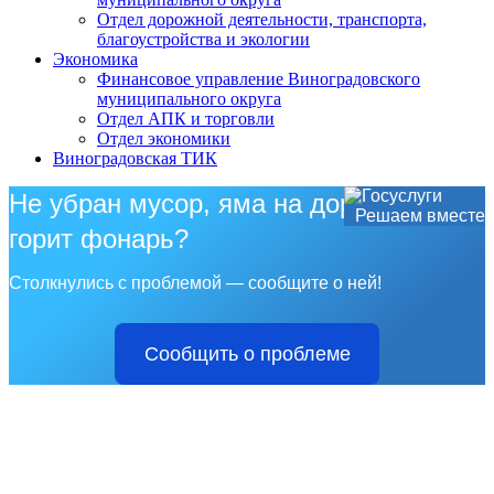
Отдел дорожной деятельности, транспорта,
благоустройства и экологии
Экономика
Финансовое управление Виноградовского
муниципального округа
Отдел АПК и торговли
Отдел экономики
Виноградовская ТИК
Не убран мусор, яма на дороге, не
Решаем вместе
горит фонарь?
Столкнулись с проблемой — сообщите о ней!
Сообщить о проблеме