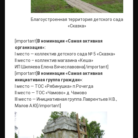
Благоустроенная территория детского сада
«Сказка»
[important]
В номинации «Самая активная
организация»:
I место — коллектив детского сада № 5 «Сказка»
II место – коллектив магазина «Кеша»
ИП Шиляева Елена Вячеславовна[/important]
[important]
В номинации «Самая активная
инициативная группа граждан»
:
I место — ТОС «Рябинушка» п.Рочегда
II место — ТОС «Чамово» д. Чамово
III место — Инициативная группа Лаврентьев Н.В.,
Малов А.Ю[/important]