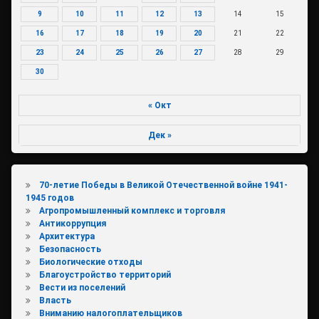
9
10
11
12
13
14
15
16
17
18
19
20
21
22
23
24
25
26
27
28
29
30
« Окт
Дек »
70-летие Победы в Великой Отечественной войне 1941-
1945 годов
Агропромышленный комплекс и торговля
Антикоррупция
Архитектура
Безопасность
Биологические отходы
Благоустройство территорий
Вести из поселений
Власть
Вниманию налогоплательщиков