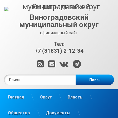
Перейти
к
содержимому
Виноградовский
муниципальный округ
официальный сайт
Тел:
+7 (81831) 2-12-34
RSS
E-mail
ВКонтакте
Telegram
Найти:
Главная
Округ
Власть
Общество
Документы