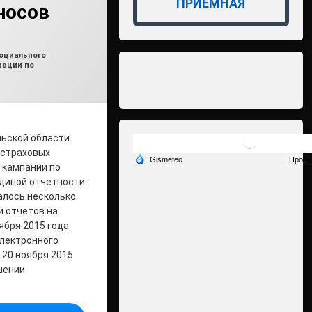
ПРИЁМНАЯ
носов
влено на
min2
24.11.2015
оциального
рации по
льской области
 страховых
а кампании по
единой отчетности
талось несколько
и отчетов на
ября 2015 года.
электронного
20 ноября 2015
шении