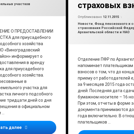
страховых вз
ельных участков
Обно
от
ad
Опубликовано
12.11.2015
Рубрики:
Новости
,
Фонд пенсионного и с
страхования Российской Феде
ЩЕНИЕ О ПРЕДОСТАВЛЕНИИ
Архангельской области и НАО
ТКА для приусадебного
подсобного хозяйства
О «Виноградовский
айон» информирует о
Отделение ПФР по Арханге
доставления в аренду
напоминает плательщикам
ка для приусадебного
взносов о том, что до конц
подсобного хозяйства.
приему от работодателей 
ресованные в
за 9 месяцев 2015 года ос
емельного участка для
дней. Последняя дата сдач
астка личного подсобного
бумажном носителе – 16 но
ние тридцати дней со дня
При этом, отчеты в форме 
звещения в официальном
документа принимаются до 
 …
года включительно. В отно
плательщиков …
Извещение о предоставлении земельных участков
ать далее