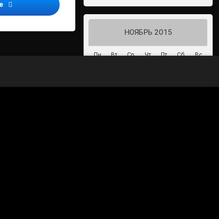
Подходит к концу отчетная кампания за 9 месяцев 2015 год
ее
НОЯБРЬ 2015
Пн
Вт
Ср
Чт
Пт
Сб
Вс
1
2
3
4
5
6
7
8
9
10
11
12
13
14
15
16
17
18
19
20
21
22
23
24
25
26
27
28
29
30
« Окт
Дек »
70-летие Победы в Великой