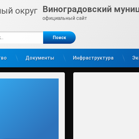
Виноградовский муни
официальный сайт
е
m
тво
Документы
Инфраструктура
Эк