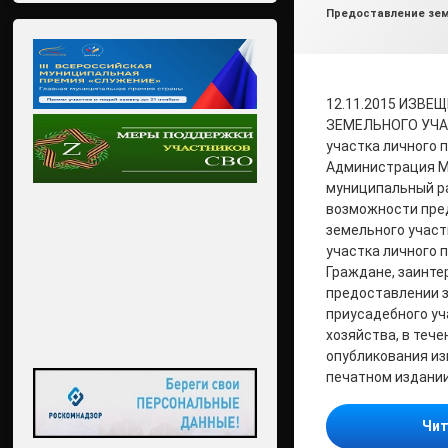
Рубрики:
Предоставление зем
12.11.2015 ИЗВЕ
ЗЕМЕЛЬНОГО УЧАС
участка личного 
Администрация М
муниципальный р
возможности пре
земельного участ
участка личного 
Граждане, заинте
предоставлении з
приусадебного уч
хозяйства, в тече
опубликования и
печатном издании
Чит