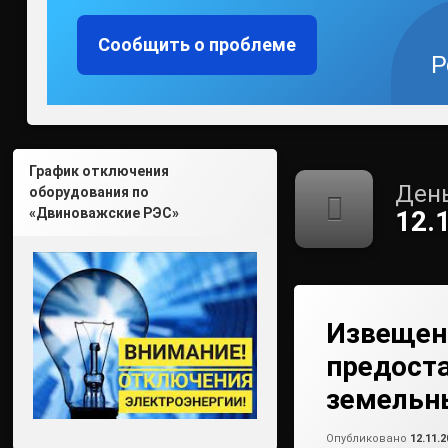
Сообщить о проблеме
Р
График отключения
День
оборудования по
«Двиноважские РЭС»
12.
Извещен
предост
земельн
Опубликовано
12.11.2