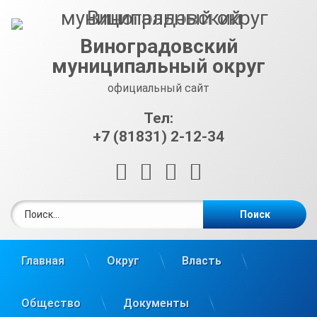
Перейти
к
содержимому
Виноградовский
муниципальный округ
официальный сайт
Тел:
+7 (81831) 2-12-34
RSS
E-mail
ВКонтакте
Telegram
Найти:
Главная
Округ
Власть
Общество
Документы