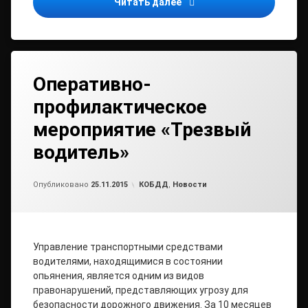
Извещение о предоставл
Читать далее
Оперативно-
профилактическое
мероприятие «Трезвый
водитель»
Обновлено на
от
admin1
25.11.2015
Рубрики:
Опубликовано
25.11.2015
КОБДД
,
Новости
Управление транспортными средствами
водителями, находящимися в состоянии
опьянения, является одним из видов
правонарушений, представляющих угрозу для
безопасности дорожного движения. За 10 месяцев