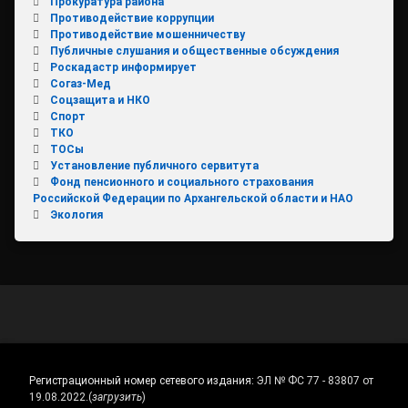
Прокуратура района
Противодействие коррупции
Противодействие мошенничеству
Публичные слушания и общественные обсуждения
Роскадастр информирует
Согаз-Мед
Соцзащита и НКО
Спорт
ТКО
ТОСы
Установление публичного сервитута
Фонд пенсионного и социального страхования
Российской Федерации по Архангельской области и НАО
Экология
Регистрационный номер сетевого издания:
ЭЛ № ФС 77 - 83807 от
19.08.2022.
(
загрузить
)