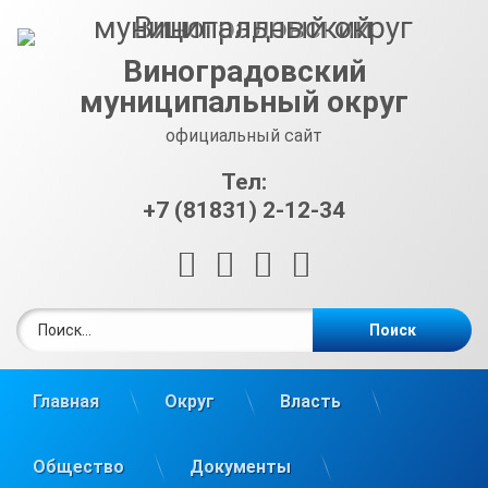
Перейти
к
содержимому
Виноградовский
муниципальный округ
официальный сайт
Тел:
+7 (81831) 2-12-34
RSS
E-mail
ВКонтакте
Telegram
Найти:
Главная
Округ
Власть
Общество
Документы