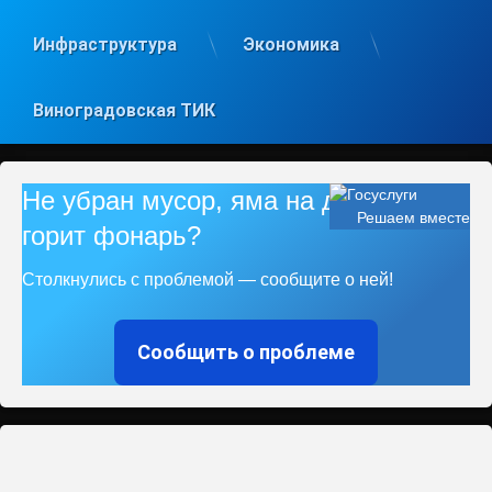
Инфраструктура
Экономика
Виноградовская ТИК
Не убран мусор, яма на дороге, не
Решаем вместе
горит фонарь?
Столкнулись с проблемой — сообщите о ней!
Сообщить о проблеме