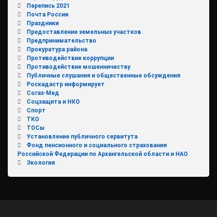
Перепись 2021
Почта России
Праздники
Предоставление земельных участков
Предпринимательство
Прокуратура района
Противодействие коррупции
Противодействие мошенничеству
Публичные слушания и общественные обсуждения
Роскадастр информирует
Согаз-Мед
Соцзащита и НКО
Спорт
ТКО
ТОСы
Установление публичного сервитута
Фонд пенсионного и социального страхования
Российской Федерации по Архангельской области и НАО
Экология