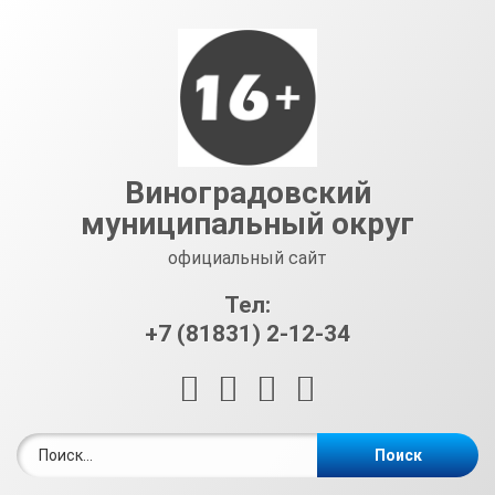
Перейти
к
содержимому
Виноградовский
муниципальный округ
официальный сайт
Тел:
+7 (81831) 2-12-34
RSS
E-mail
ВКонтакте
Telegram
Найти: