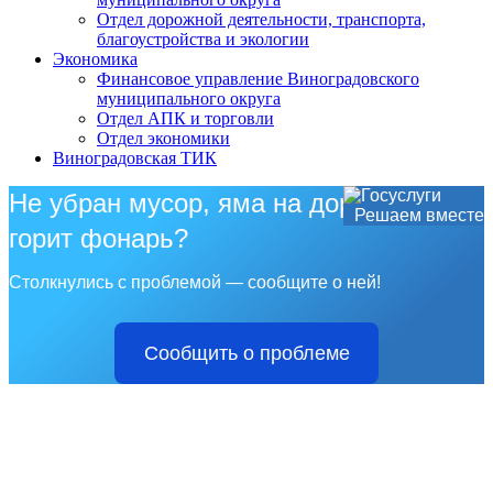
Отдел дорожной деятельности, транспорта,
благоустройства и экологии
Экономика
Финансовое управление Виноградовского
муниципального округа
Отдел АПК и торговли
Отдел экономики
Виноградовская ТИК
Не убран мусор, яма на дороге, не
Решаем вместе
горит фонарь?
Столкнулись с проблемой — сообщите о ней!
Сообщить о проблеме