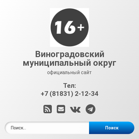
Перейти
к
содержимому
Виноградовский
муниципальный округ
официальный сайт
Тел:
+7 (81831) 2-12-34
RSS
E-mail
ВКонтакте
Telegram
Найти: