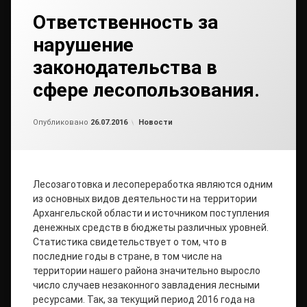
Ответственность за
нарушение
законодательства в
сфере лесопользования.
Обновлено на
от
admin2
27.07.2016
Рубрики:
Опубликовано
26.07.2016
Новости
Лесозаготовка и лесопереработка являются одним
из основных видов деятельности на территории
Архангельской области и источником поступления
денежных средств в бюджеты различных уровней.
Статистика свидетельствует о том, что в
последние годы в стране, в том числе на
территории нашего района значительно выросло
число случаев незаконного завладения лесными
ресурсами. Так, за текущий период 2016 года на