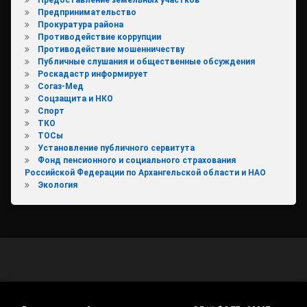
Предпринимательство
Прокуратура района
Противодействие коррупции
Противодействие мошенничеству
Публичные слушания и общественные обсуждения
Роскадастр информирует
Согаз-Мед
Соцзащита и НКО
Спорт
ТКО
ТОСы
Установление публичного сервитута
Фонд пенсионного и социального страхования
Российской Федерации по Архангельской области и НАО
Экология