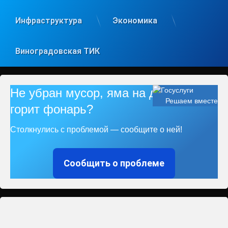
Инфраструктура
Экономика
Виноградовская ТИК
Не убран мусор, яма на дороге, не
Решаем вместе
горит фонарь?
Столкнулись с проблемой — сообщите о ней!
Сообщить о проблеме