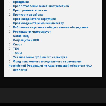
Праздники
Предоставление земельных участков
Предпринимательство
Прокуратура района
Противодействие коррупции
Противодействие мошенничеству
Публичные слушания и общественные обсуждения
Роскадастр информирует
Согаз-Мед
Соцзащита и НКО
Спорт
ТКО
ТОСы
Установление публичного сервитута
Фонд пенсионного и социального страхования
Российской Федерации по Архангельской области и НАО
Экология