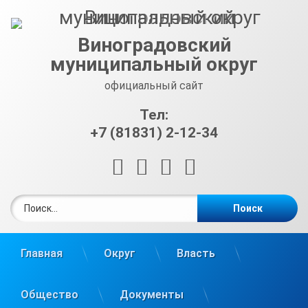
Перейти
к
содержимому
Виноградовский
муниципальный округ
официальный сайт
Тел:
+7 (81831) 2-12-34
RSS
E-mail
ВКонтакте
Telegram
Найти:
Главная
Округ
Власть
Общество
Документы