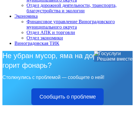
Отдел дорожной деятельности, транспорта,
благоустройства и экологии
Экономика
Финансовое управление Виноградовского
муниципального округа
Отдел АПК и торговли
Отдел экономики
Виноградовская ТИК
Не убран мусор, яма на дороге, не
Решаем вместе
горит фонарь?
Столкнулись с проблемой — сообщите о ней!
Сообщить о проблеме