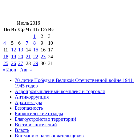
Июль 2016
Пн
Вт
Ср
Чт
Пт
Сб
Вс
1
2
3
4
5
6
7
8
9
10
11
12
13
14
15
16
17
18
19
20
21
22
23
24
25
26
27
28
29
30
31
« Июн
Авг »
70-летие Победы в Великой Отечественной войне 1941-
1945 годов
Агропромышленный комплекс и торговля
Антикоррупция
Архитектура
Безопасность
Биологические отходы
Благоустройство территорий
Вести из поселений
Власть
Вниманию налогоплательщиков