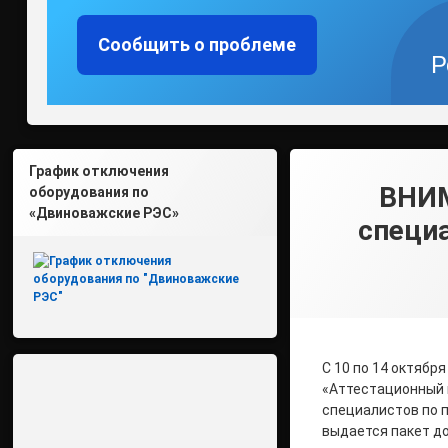
Сообщить о проблеме
Р
График отключения
ВНИМ
оборудования по
«Двиноважские РЭС»
специа
С 10 по 14 октябр
«Аттестационный ц
специалистов по п
выдается пакет д