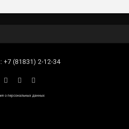
л:
+7 (81831) 2-12-34
S
E-mail
ВКонтакте
Telegram
ия о персональных данных