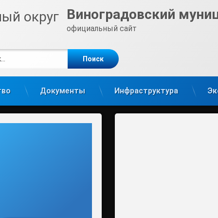
Виноградовский муни
официальный сайт
е
m
тво
Документы
Инфраструктура
Эк