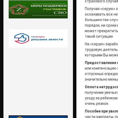
страхового случа
Получая «серую» з
осознавать все не
большинстве случа
порядок, ни сроки
может прекратить
такой ситуации.
На «серую» зараб
трудовую деятельн
которыми Вы може
Предоставление 
или компенсацию з
отпускных опреде
значительно мень
Оплата нетрудос
получении увечья 
уходу за ребенком
очень резкое.
Пособие при увол
части зарплаты, п