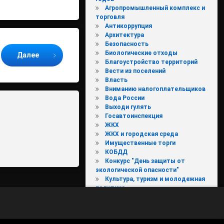
Агропромышленный комплекс и
торговля
Антикоррупция
Архитектура
Безопасность
Биологические отходы
Далее
Благоустройство территорий
Вести из поселений
Власть
Вниманию налогоплательщиков
Вода России
Выходи гулять
Госавтоинспекция
ЖКХ
ЖКХ и городская среда
Имущественные торги
КОБДД
Конкурс "День защиты от
экологической опасности"
Культура, туризм и молодежная
политика
МКДН
Молодежь
МФЦ
НОВОЕ В ЗАКОНОДАТЕЛЬСТВЕ