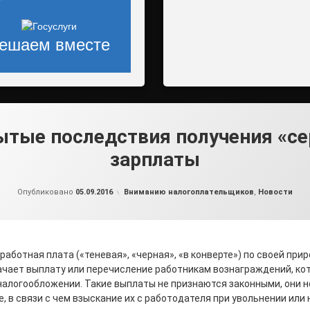
ешаем вместе
ытые последствия получения «се
зарплаты
от
admin2
Рубрики:
Опубликовано
05.09.2016
Вниманию налогоплательщиков
,
Новости
работная плата («теневая», «черная», «в конверте») по своей при
ачает выплату или перечисление работникам вознаграждений, ко
налогообложении. Такие выплаты не признаются законными, они н
, в связи с чем взыскание их с работодателя при увольнении или