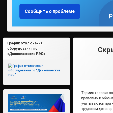
Сообщить о проблеме
Р
График отключения
Скр
оборудования по
«Двиноважские РЭС»
Термин «серая» за
правовым и обозн
учитываются при 
трудовом договоре