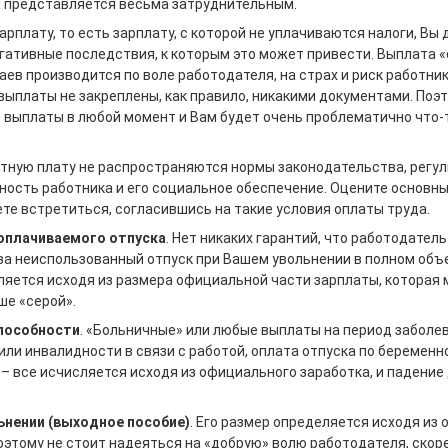
я представляется весьма затруднительным.
арплату, то есть зарплату, с которой не уплачиваются налоги, Вы
гативные последствия, к которым это может привести. Выплата «
ев производится по воле работодателя, на страх и риск работника
 выплаты не закреплены, как правило, никакими документами. По
 выплаты в любой момент и Вам будет очень проблематично что-т
отную плату не распространяются нормы законодательства, рег
ость работника и его социальное обеспечение. Оцените основные
те встретиться, согласившись на такие условия оплаты труда.
оплачиваемого отпуска
. Нет никаких гарантий, что работодател
а неиспользованный отпуск при Вашем увольнении в полном объе
ляется исходя из размера официальной части зарплаты, которая
ше «серой».
пособности
. «Больничные» или любые выплаты на период заболев
или инвалидности в связи с работой, оплата отпуска по беременно
 – все исчисляется исходя из официального заработка, и падение
ьнении (выходное пособие)
. Его размер определяется исходя из
оэтому не стоит надеяться на «добрую» волю работодателя, скор