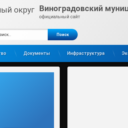
Виноградовский муни
официальный сайт
ти:
те
gram
тво
Документы
Инфраструктура
Эк