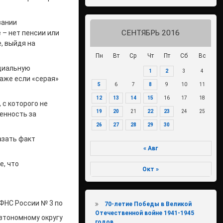
вании
СЕНТЯБРЬ 2016
– нет пенсии или
, выйдя на
Пн
Вт
Ср
Чт
Пт
Сб
Вс
циальную
1
2
3
4
даже если «серая»
5
6
7
8
9
10
11
12
13
14
15
16
17
18
 с которого не
19
20
21
22
23
24
25
венность за
26
27
28
29
30
азать факт
« Авг
е, что
Окт »
ФНС России № 3 по
70-летие Победы в Великой
Отечественной войне 1941-1945
втономному округу
годов