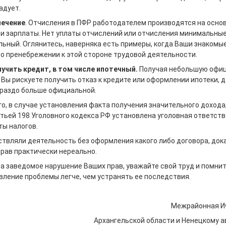
адует.
печение
. Отчисления в ПФР работодателем производятся на осно
и зарплаты. Нет уплаты отчислений или отчисления минимальные 
ьный. Оглянитесь, наверняка есть примеры, когда Ваши знакомые
о пренебрежении к этой стороне трудовой деятельности.
чить кредит, в том числе ипотечный.
Получая небольшую офи
 Вы рискуете получить отказ к кредите или оформлении ипотеки, 
ораздо больше официальной.
о, в случае установления факта получения значительного дохода,
атьей 198 Уголовного кодекса РФ установлена уголовная ответст
ты налогов.
ствляли деятельность без оформления какого либо договора, док
рав практически нереально.
а заведомое нарушение Ваших прав, уважайте свой труд и помнит
вление проблемы легче, чем устранять ее последствия.
Межрайонная И
Архангельской области и Ненецкому а