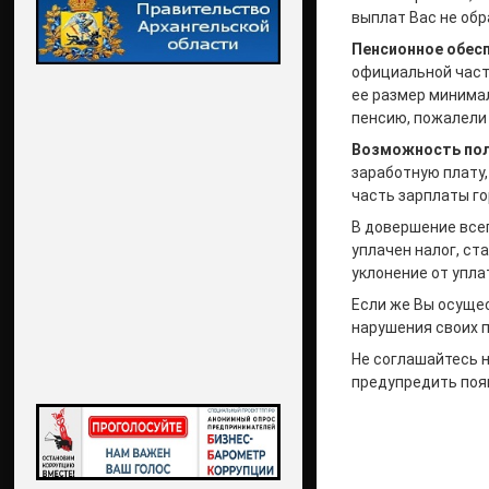
выплат Вас не обр
Пенсионное обес
официальной част
ее размер минимал
пенсию, пожалели 
Возможность полу
заработную плату,
часть зарплаты г
В довершение всег
уплачен налог, ст
уклонение от упла
Если же Вы осуще
нарушения своих п
Не соглашайтесь н
предупредить поя