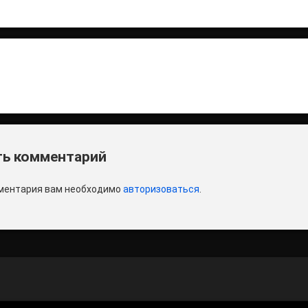
итать
и
ь комментарий
ментария вам необходимо
авторизоваться
.