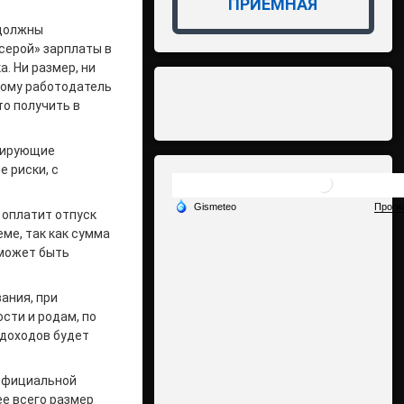
ПРИЁМНАЯ
 должны
серой» зарплаты в
. Ни размер, ни
этому работодатель
о получить в
улирующие
 риски, с
ь оплатит отпуск
ме, так как сумма
 может быть
ания, при
сти и родам, по
 доходов будет
 официальной
ее всего размер