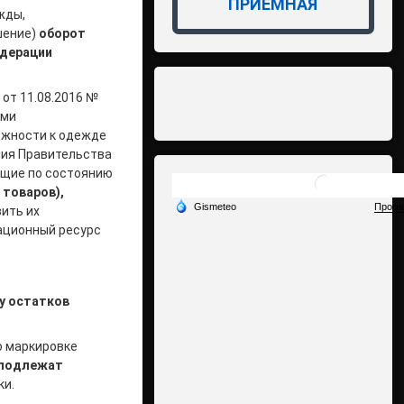
ПРИЁМНАЯ
жды,
шение)
оборот
едерации
от 11.08.2016 №
ыми
ежности к одежде
ния Правительства
ющие по состоянию
 товаров),
ить их
мационный ресурс
у остатков
о маркировке
 подлежат
ки.