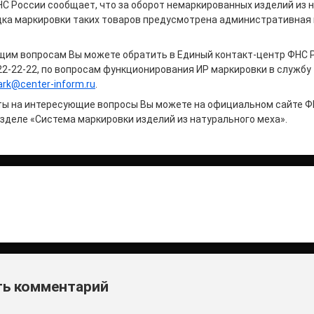
С России сообщает, что за оборот немаркированных изделий из 
дка маркировки таких товаров предусмотрена административная 
щим вопросам Вы можете обратить в Единый контакт-центр ФНС 
22-22-22, по вопросам функционирования ИР маркировки в службу
rk@center-inform.ru
.
ты на интересующие вопросы Вы можете на официальном сайте Ф
разделе «Система маркировки изделий из натурального меха».
итать
и
ь комментарий