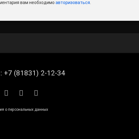
ментария вам необходимо
авторизоваться
.
л:
+7 (81831) 2-12-34
S
E-mail
ВКонтакте
Telegram
ия о персональных данных