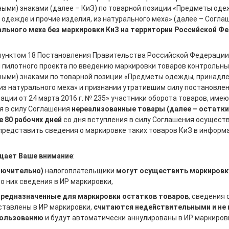
ыми) знаками (далее – КиЗ) по товарной позиции «Предметы оде
одежде и прочие изделия, из натурального меха» (далее – Согла
ального меха без маркировки КиЗ на территории Российской Ф
 пунктом 18 Постановления Правительства Российской Федерации 
и пилотного проекта по введению маркировки товаров контрольн
ыми) знаками по товарной позиции «Предметы одежды, принадл
 из натурального меха» и признании утратившим силу постановле
ции от 24 марта 2016 г. № 235» участники оборота товаров, име
я в силу Соглашения
нереализованные товары (далее – остатки
е 80 рабочих дней
со дня вступления в силу Соглашения осуществ
 представить сведения о маркировке таких товаров КиЗ в инфор
щает Ваше внимание
:
лючительно)
налогоплательщики
могут осуществить маркировк
и о них сведения в ИР маркировки,
, предназначенные для маркировки остатков товаров
, сведения 
ставлены в ИР маркировки,
считаются недействительными и не
пользованию
и будут автоматически аннулированы в ИР маркиров