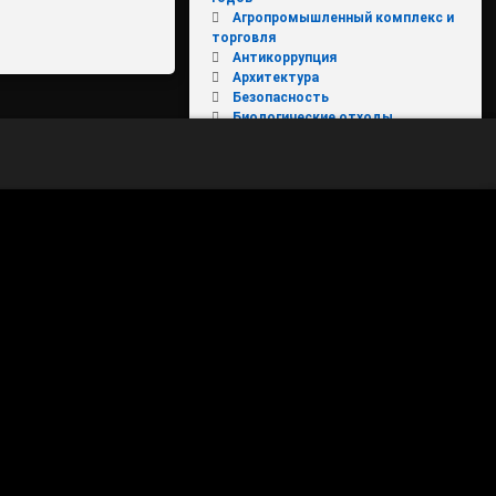
Агропромышленный комплекс и
торговля
Антикоррупция
Архитектура
Безопасность
Биологические отходы
Благоустройство территорий
Вести из поселений
Власть
Вниманию налогоплательщиков
Вода России
Выходи гулять
Госавтоинспекция
ЖКХ
ЖКХ и городская среда
Имущественные торги
КОБДД
Конкурс "День защиты от
экологической опасности"
Культура, туризм и молодежная
политика
МКДН
Молодежь
МФЦ
НОВОЕ В ЗАКОНОДАТЕЛЬСТВЕ