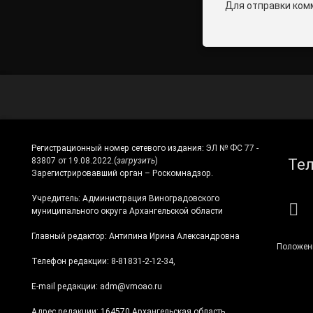
Для отправки ком
Регистрационный номер сетевого издания:
ЭЛ № ФС 77 -
Те
83807 от 19.08.2022.
(
загрузить
)
Зарегистрировавший орган – Роскомнадзор.
Учредитель: Администрация Виноградовского
RS
муниципального округа Архангельской области
Главный редактор: Антипина Ирина Александровна
Положен
Телефон редакции: 8-81831-2-12-34,
E-mail редакции: adm@vmoao.ru
Адрес редакции: 164570 Архангельская область,