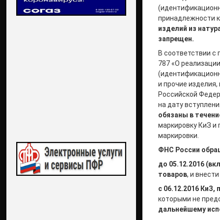
(идентификационн
принадлежности к 
изделий из натур
запрещен.
В соответствии с
787 «О реализаци
(идентификационн
и прочие изделия,
Российской Федера
на дату вступлени
обязаны в течени
маркировку КиЗ и
маркировки.
ФНС России обра
до 05.12.2016
(вк
товаров
, и внест
с 06.12.2016 КиЗ
которыми не пред
дальнейшему ис