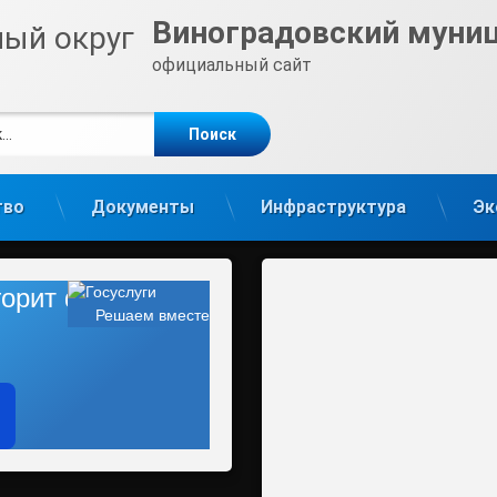
Виноградовский муни
официальный сайт
е
m
тво
Документы
Инфраструктура
Эк
 горит фонарь?
Решаем вместе