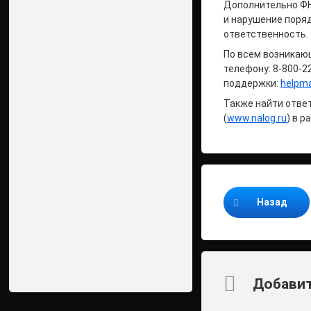
Дополнительно ФН
и нарушение поря
ответственность.
По всем возникаю
телефону: 8-800-2
поддержки:
helpma
Также найти отве
(
www.nalog.ru
) в 
Продолжайте ч
Назад
Комментари
Добавит