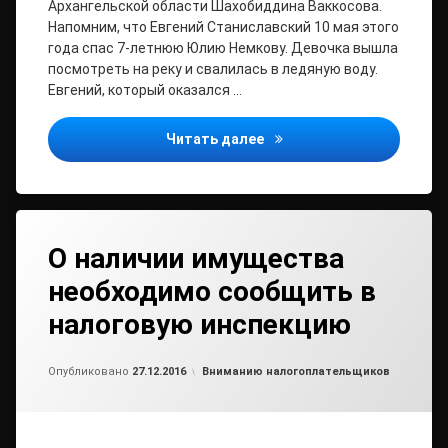
Архангельской области Шахобиддина Ваккосова.
Напомним, что Евгений Станиславский 10 мая этого
года спас 7-летнюю Юлию Немкову. Девочка вышла
посмотреть на реку и свалилась в ледяную воду.
Евгений, который оказался …
Медаль «За спасение пог
Читать далее
О наличии имущества
необходимо сообщить в
налоговую инспекцию
от
admin2
Рубрики:
Опубликовано
27.12.2016
Вниманию налогоплательщиков