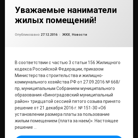
Уважаемые наниматели
жилых помещений!
Обновлено на
от
admin1
17.01.2017
Рубрики:
Опубликовано
27.12.2016
ЖКХ
,
Новости
В соответствии с частью 3 статьи 156 Жилищного
кодекса Российской Федерации, приказом
Министерства строительства и жилищно-
коммунального хозяйства РФ от 27.09.2016 № 668/
пр, муниципальным Собранием муниципального
образования «Виноградовский муниципальный
район» тридцатой сессией пятого созыва принято
решение от 21 декабря 2016 г. № 151-30 «Об
установлении размера платы за пользование
жилым помещением (плата за наем)». Настоящее
решение …