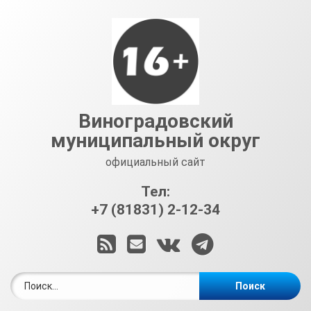
Перейти
к
содержимому
Виноградовский
муниципальный округ
официальный сайт
Тел:
+7 (81831) 2-12-34
RSS
E-mail
ВКонтакте
Telegram
Найти: