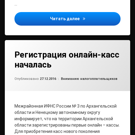
…
Оценить качество работы
Читать далее
Регистрация онлайн-касс
началась
от
admin2
Рубрики:
Опубликовано
27.12.2016
Вниманию налогоплательщиков
Межрайонная ИФНС России № 3 по Архангельской
области и Ненецкому автономному округу
информирует, что на территории Архангельской
области зарегистрированы первые онлайн – кассы.
Для приобретения касс нового поколения