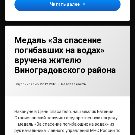
Уважаемые наниматели 
Читать далее
Медаль «За спасение
погибавших на водах»
вручена жителю
Виноградовского района
от
admin2
Рубрики:
Опубликовано
27.12.2016
Безопасность
Накануне в День спасателя, наш земляк Евгений
Станиславский получил государственную награду
– медаль «За спасение погибающих на водах» из
рук начальника Главного управления МЧС России по